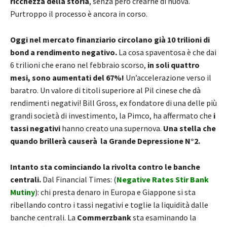
ricchezza della storia
, senza però crearne di nuova.
Purtroppo il processo è ancora in corso.
Oggi nel mercato finanziario circolano già 10 trilioni di
bond a rendimento negativo.
La cosa spaventosa è che dai
6 trilioni che erano nel febbraio scorso,
in soli quattro
mesi, sono aumentati del 67%!
Un’accelerazione verso il
baratro. Un valore di titoli superiore al Pil cinese che dà
rendimenti negativi! Bill Gross, ex fondatore di una delle più
grandi società di investimento, la Pimco, ha affermato che
i
tassi negativi
hanno creato una supernova.
Una stella che
quando brillerà causerà la Grande Depressione N°2.
Intanto sta cominciando la rivolta contro le banche
centrali.
Dal Financial Times: (
Negative Rates Stir Bank
Mutiny
): chi presta denaro in Europa e Giappone si sta
ribellando contro i tassi negativi e toglie la liquidità dalle
banche centrali. La
Commerzbank
sta esaminando la