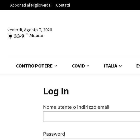
Abbonati al Miglioverde
Contatti
venerdì, Agosto 7, 2026
33.9
C
Milano
CONTRO POTERE
COVID
ITALIA
E
Log In
Nome utente o indirizzo email
Password