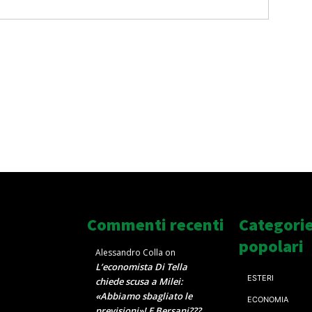
Commenti recenti
Categori
popolari
Alessandro Colla
on
L’economista Di Tella
ESTERI
chiede scusa a Milei:
«Abbiamo sbagliato le
ECONOMIA
previsioni»! E Bersani???