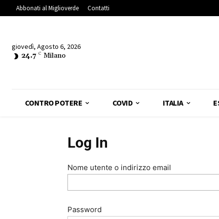
Abbonati al Miglioverde
Contatti
giovedì, Agosto 6, 2026
24.7
C
Milano
CONTRO POTERE
COVID
ITALIA
E
Log In
Nome utente o indirizzo email
Password