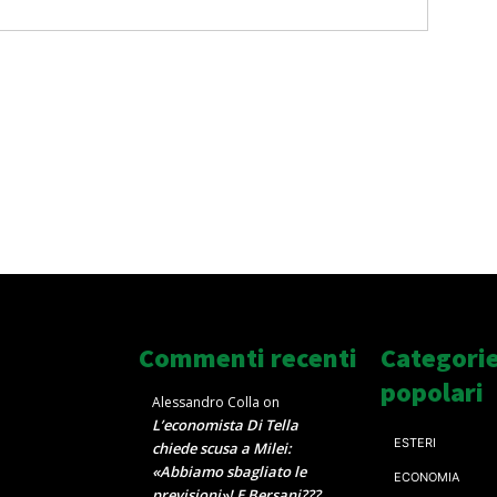
Commenti recenti
Categori
popolari
Alessandro Colla
on
L’economista Di Tella
ESTERI
chiede scusa a Milei:
«Abbiamo sbagliato le
ECONOMIA
previsioni»! E Bersani???