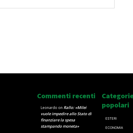
Commenti recenti
Categori
popolari
Rallo: «Milei
Leonardo
on
vuole impedire allo Stato di
ESTERI
finanziare la spesa
stampando moneta»
ECONOMIA