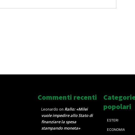
Commenti recenti
Categori
popolari
Rallo: «Milei
Leonardo
on
vuole impedire allo Stato di
ESTERI
finanziare la spesa
stampando moneta»
ECONOMIA