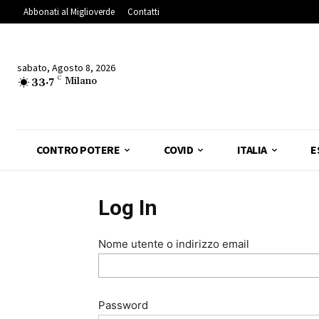
Abbonati al Miglioverde
Contatti
sabato, Agosto 8, 2026
33.7
C
Milano
CONTRO POTERE
COVID
ITALIA
E
Log In
Nome utente o indirizzo email
Password