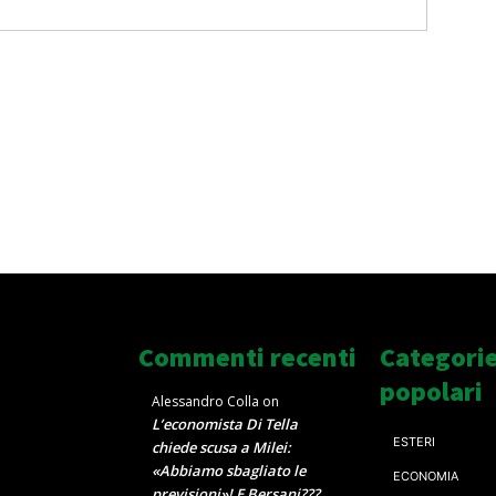
Commenti recenti
Categori
popolari
Alessandro Colla
on
L’economista Di Tella
ESTERI
chiede scusa a Milei:
«Abbiamo sbagliato le
ECONOMIA
previsioni»! E Bersani???