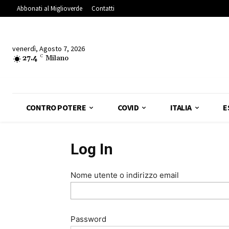
Abbonati al Miglioverde
Contatti
venerdì, Agosto 7, 2026
27.4
C
Milano
CONTRO POTERE
COVID
ITALIA
E
Log In
Nome utente o indirizzo email
Password