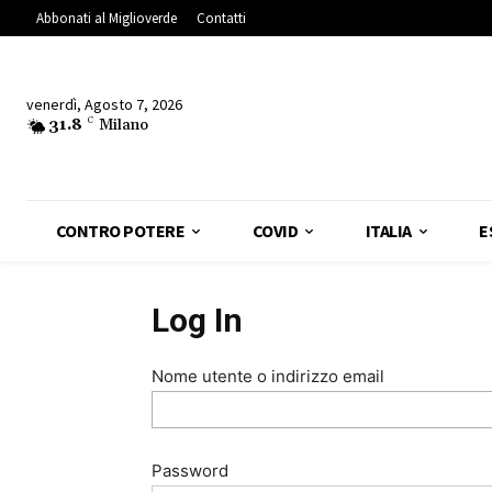
Abbonati al Miglioverde
Contatti
venerdì, Agosto 7, 2026
31.8
C
Milano
CONTRO POTERE
COVID
ITALIA
E
Log In
Nome utente o indirizzo email
Password