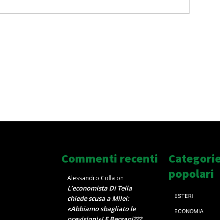
Commenti recenti
Categori
popolari
Alessandro Colla
on
L’economista Di Tella
ESTERI
chiede scusa a Milei:
«Abbiamo sbagliato le
ECONOMIA
previsioni»! E Bersani???