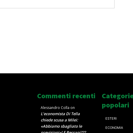
Commenti recenti
Categori
popolari
Alessandro Colla
on
L’economista Di Tella
ESTERI
chiede scusa a Milei:
«Abbiamo sbagliato le
ECONOMIA
previsioni»! E Bersani???