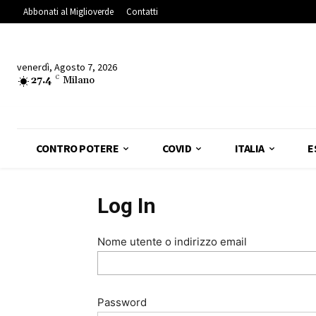
Abbonati al Miglioverde
Contatti
venerdì, Agosto 7, 2026
27.4
C
Milano
CONTRO POTERE
COVID
ITALIA
E
Log In
Nome utente o indirizzo email
Password