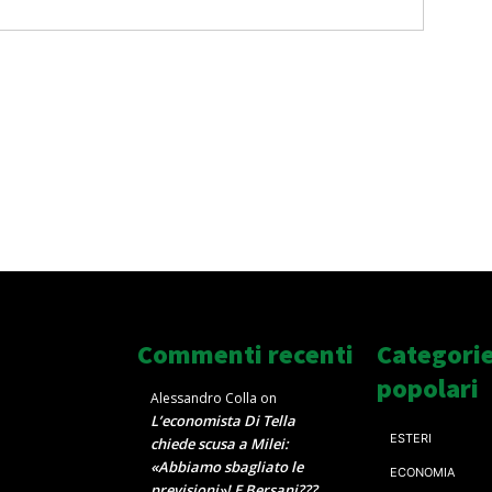
Commenti recenti
Categori
popolari
Alessandro Colla
on
L’economista Di Tella
ESTERI
chiede scusa a Milei:
«Abbiamo sbagliato le
ECONOMIA
previsioni»! E Bersani???