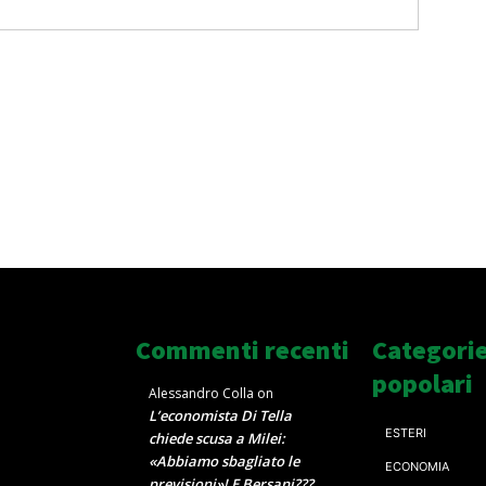
Commenti recenti
Categori
popolari
Alessandro Colla
on
L’economista Di Tella
ESTERI
chiede scusa a Milei:
«Abbiamo sbagliato le
ECONOMIA
previsioni»! E Bersani???