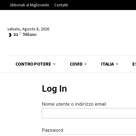
Abbonati al Miglioverde
Contatti
sabato, Agosto 8, 2026
22
C
Milano
CONTRO POTERE
COVID
ITALIA
E
Log In
Nome utente o indirizzo email
Password