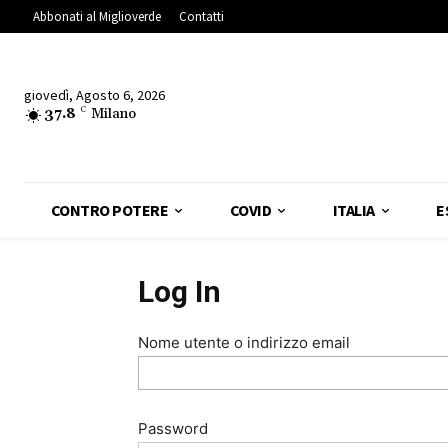
Abbonati al Miglioverde
Contatti
giovedì, Agosto 6, 2026
37.8
C
Milano
CONTRO POTERE
COVID
ITALIA
E
Log In
Nome utente o indirizzo email
Password