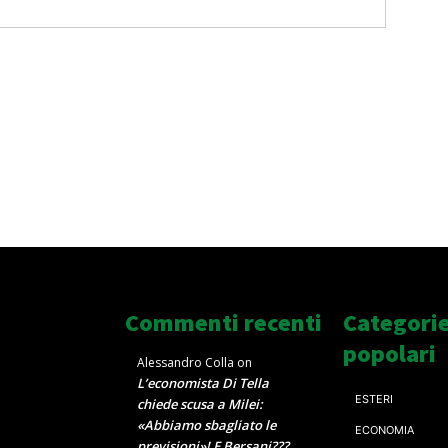
Commenti recenti
Categori
popolari
Alessandro Colla
on
L’economista Di Tella
ESTERI
chiede scusa a Milei:
«Abbiamo sbagliato le
ECONOMIA
previsioni»! E Bersani???