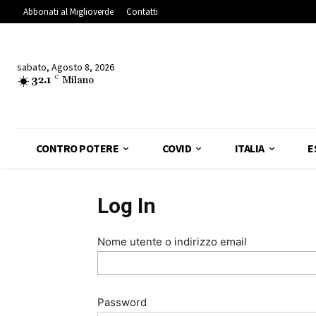
Abbonati al Miglioverde
Contatti
sabato, Agosto 8, 2026
32.1
C
Milano
CONTRO POTERE
COVID
ITALIA
E
Log In
Nome utente o indirizzo email
Password