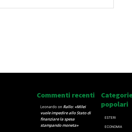
Commenti recenti
Categori
popolari
Rallo: «Milei
Leonardo
on
vuole impedire allo Stato di
ESTERI
finanziare la spesa
stampando moneta»
ECONOMIA