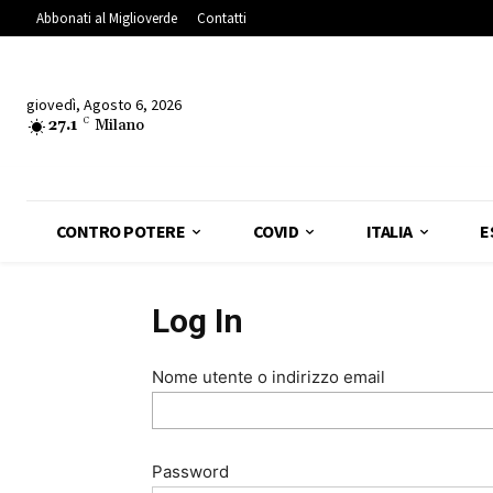
Abbonati al Miglioverde
Contatti
giovedì, Agosto 6, 2026
27.1
C
Milano
CONTRO POTERE
COVID
ITALIA
E
Log In
Nome utente o indirizzo email
Password