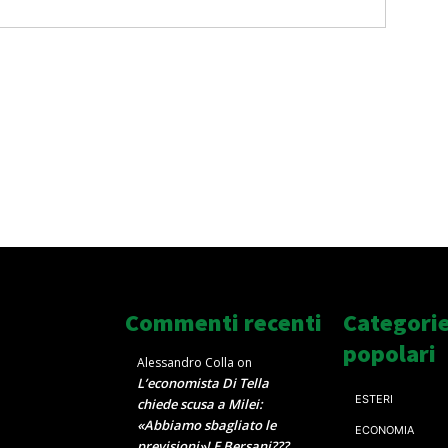
Commenti recenti
Categori
popolari
Alessandro Colla
on
L’economista Di Tella
ESTERI
chiede scusa a Milei:
«Abbiamo sbagliato le
ECONOMIA
previsioni»! E Bersani???