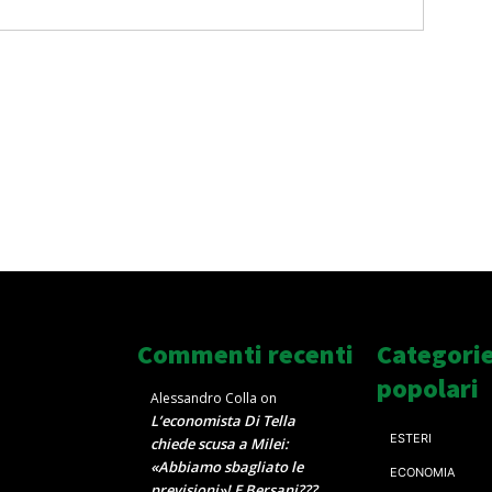
Commenti recenti
Categori
popolari
Alessandro Colla
on
L’economista Di Tella
ESTERI
chiede scusa a Milei:
«Abbiamo sbagliato le
ECONOMIA
previsioni»! E Bersani???