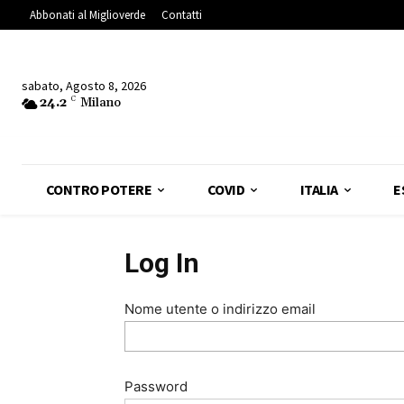
Abbonati al Miglioverde
Contatti
sabato, Agosto 8, 2026
24.2
C
Milano
CONTRO POTERE
COVID
ITALIA
E
Log In
Nome utente o indirizzo email
Password