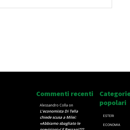
Commenti recenti
Categori
popolari
Alessandro Colla
on
L’economista Di Tella
ESTERI
chiede scusa a Milei:
«Abbiamo sbagliato le
ECONOMIA
previsioni»! E Bersani???