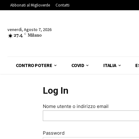
Abbonati al Miglioverde
Contatti
venerdì, Agosto 7, 2026
27.4
C
Milano
CONTRO POTERE
COVID
ITALIA
E
Log In
Nome utente o indirizzo email
Password