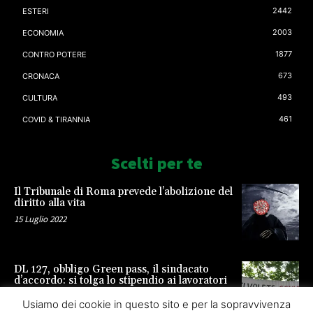
2442
ESTERI
2003
ECONOMIA
1877
CONTRO POTERE
673
CRONACA
493
CULTURA
461
COVID & TIRANNIA
Scelti per te
Il Tribunale di Roma prevede l’abolizione del
diritto alla vita
15 Luglio 2022
DL 127, obbligo Green pass, il sindacato
d’accordo: si tolga lo stipendio ai lavoratori
23 Settembre 2021
Usiamo dei cookie in questo sito e per la sopravvivenza