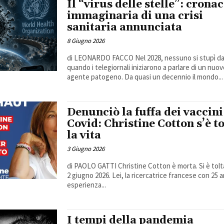
Il “virus delle stelle”: crona
immaginaria di una crisi
sanitaria annunciata
8 Giugno 2026
di LEONARDO FACCO Nel 2028, nessuno si stupì d
quando i telegiornali iniziarono a parlare di un nuo
agente patogeno. Da quasi un decennio il mondo...
Denunciò la fuffa dei vaccini
Covid: Christine Cotton s’è t
la vita
3 Giugno 2026
di PAOLO GATTI Christine Cotton è morta. Si è tolta la vita il
2 giugno 2026. Lei, la ricercatrice francese con 25 a
esperienza...
I tempi della pandemia