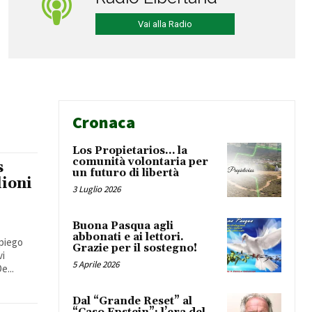
Vai alla Radio
Cronaca
Los Propietarios… la
comunità volontaria per
s
un futuro di libertà
lioni
3 Luglio 2026
Buona Pasqua agli
abbonati e ai lettori.
mpiego
Grazie per il sostegno!
vi
5 Aprile 2026
e...
Dal “Grande Reset” al