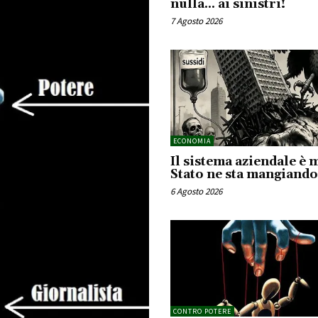
nulla… ai sinistri!
7 Agosto 2026
ECONOMIA
Il sistema aziendale è 
Stato ne sta mangiando 
6 Agosto 2026
CONTRO POTERE