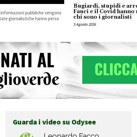
Bugiardi, stupidi e arr
Fauci e il Covid hanno
e informazioni pubbliche vengono
chi sono i giornalisti
estate giornalistiche hanno perso
5 Agosto 2026
Guarda i video su Odysee
Leonardo Facco