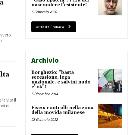
“Caso Epstein”: l’era del
ca
nascondere l’esistente!
5 Febbraio 2026
Altro da Cronaca
avvero
vo
Archivio
Borghezio: “basta
olta
secessione, lega
nazionale. e salvini nudo
e’ ok”!
5 Dicembre 2014
nni di
Fisco: controlli nella zona
della movida milanese
28 Gennaio 2012