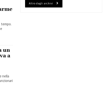
Altro dagli archivi
larme
o tempo.
ne
a un
va a
funzionari