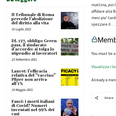
mattina, poi l
affidare alla 
Il Tribunale di Roma
mesi piu’ tard
prevede l’abolizione
del diritto alla vita
spezzare il…
15 Luglio 2022
Membe
DL 127, obbligo Green
pass, il sindacato
d’accordo: si tolga lo
You must be a
stipendio ai lavoratori
23 Settembre 2021
Visualizza i li
Lancet: l’efficacia
relativa del “vaccino”
Pfizer non arriva
Already a me
all’1%
19 Maggio 2021
Share
Fauci: i morti italiani
di Covid? Numeri
inventati nel 99% dei
casi