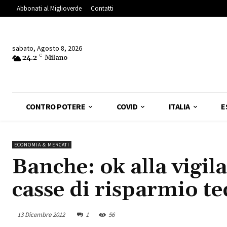
Abbonati al Miglioverde
Contatti
sabato, Agosto 8, 2026
24.2
C
Milano
CONTRO POTERE
COVID
ITALIA
E
ECONOMIA & MERCATI
Banche: ok alla vigi
casse di risparmio t
13 Dicembre 2012
1
56