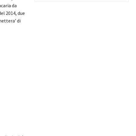
ncaria da
del 2014, due
ettera’ di