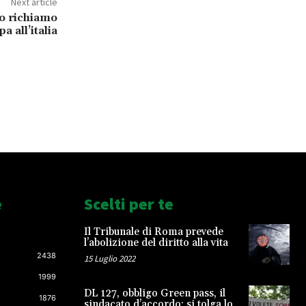
Next article
o richiamo
a all’italia
e
Scelti per te
Il Tribunale di Roma prevede
l’abolizione del diritto alla vita
2438
15 Luglio 2022
1999
DL 127, obbligo Green pass, il
1876
sindacato d’accordo: si tolga lo