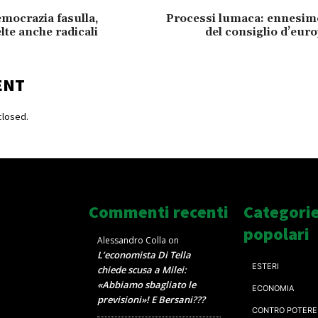
emocrazia fasulla,
Processi lumaca: ennesim
lte anche radicali
del consiglio d’europ
ENT
losed.
Commenti recenti
Categori
popolari
Alessandro Colla
on
L’economista Di Tella
ESTERI
chiede scusa a Milei:
«Abbiamo sbagliato le
ECONOMIA
previsioni»! E Bersani???
CONTRO POTERE