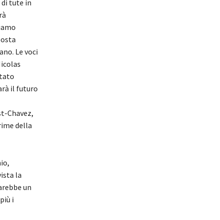
di tute in
rà
siamo
posta
ano. Le voci
Nicolas
stato
rà il futuro
st-Chavez,
crime della
io,
ista la
sarebbe un
più i