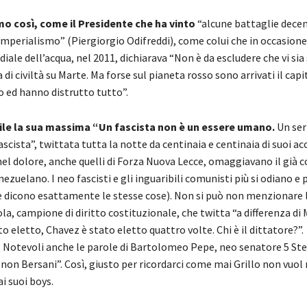
o così, come il Presidente che ha vinto
“alcune battaglie decen
’imperialismo” (Piergiorgio Odifreddi), come colui che in occasione
ale dell’acqua, nel 2011, dichiarava “Non è da escludere che vi sia
di civiltà su Marte. Ma forse sul pianeta rosso sono arrivati il cap
o ed hanno distrutto tutto”.
ile la sua massima “Un fascista non è un essere umano.
Un ser
scista”, twittata tutta la notte da centinaia e centinaia di suoi ac
 nel dolore, anche quelli di Forza Nuova Lecce, omaggiavano il già
ezuelano. I neo fascisti e gli inguaribili comunisti più si odiano e p
 dicono esattamente le stesse cose). Non si può non menzionare 
la, campione di diritto costituzionale, che twitta “a differenza di 
o eletto, Chavez è stato eletto quattro volte. Chi è il dittatore?”.
e. Notevoli anche le parole di Bartolomeo Pepe, neo senatore 5 Ste
non Bersani”. Così, giusto per ricordarci come mai Grillo non vuol
i suoi boys.