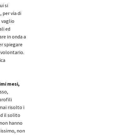
i si
per via di
 vaglio
ali ed
are in onda a
er spiegare
 volontario.
ica
imi mesi,
sso,
rofili
ai risolto i
 il solito
é non hanno
ntissimo, non