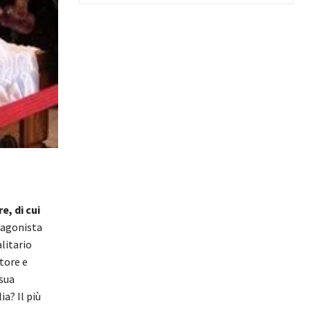
, di cui
agonista
litario
tore e
 sua
a? Il più