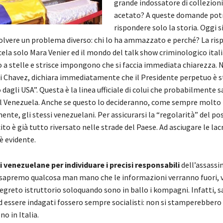
grande indossatore di collezioni 
acetato? A queste domande pot
rispondere solo la storia. Oggi 
solvere un problema diverso: chi lo ha ammazzato e perché? La ris
ela solo Mara Venier ed il mondo del talk show criminologico itali
 a stelle e strisce impongono che si faccia immediata chiarezza. 
di Chavez, dichiara immediatamente che il Presidente perpetuo è 
agli USA”. Questa è la linea ufficiale di colui che probabilmente sa
l Venezuela. Anche se questo lo decideranno, come sempre molto
te, gli stessi venezuelani. Per assicurarsi la “regolarità” del po
rcito è già tutto riversato nelle strade del Paese. Ad asciugare le la
è evidente.
i venezuelane per individuare i precisi responsabili
dell’assassin
sapremo qualcosa man mano che le informazioni verranno fuori, v
segreto istruttorio soloquando sono in ballo i kompagni. Infatti, 
d essere indagati fossero sempre socialisti: non si stamperebbero 
no in Italia.