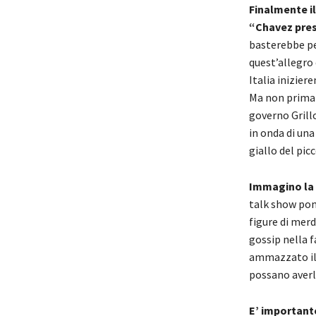
Finalmente il
“Chavez pres
basterebbe pe
quest’allegro 
Italia inizier
Ma non prima d
governo Grill
in onda di una
giallo del pic
Immagino la 
talk show pom
figure di merd
gossip nella f
ammazzato il 
possano averl
E’ importante