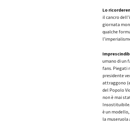
Lo ricorderem
il cancro dell
giornata mondi
qualche forma 
l’imperialism
Imprescindib
umano di un fa
fans. Piegati
presidente ven
attraggono (e
del Popolo Vio
non è mai stat
Insostituibil
è un modello, 
la museruola a