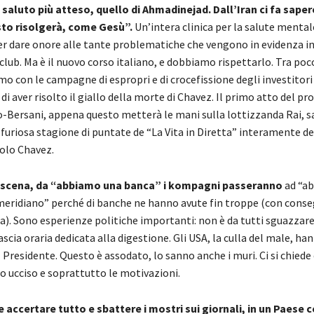
 saluto più atteso, quello di Ahmadinejad. Dall’Iran ci fa saper
to risolgerà, come Gesù”.
Un’intera clinica per la salute menta
r dare onore alle tante problematiche che vengono in evidenza i
club. Ma è il nuovo corso italiano, e dobbiamo rispettarlo. Tra poc
emo con le campagne di espropri e di crocefissione degli investitori 
i aver risolto il giallo della morte di Chavez. Il primo atto del p
o-Bersani, appena questo metterà le mani sulla lottizzanda Rai, s
 furiosa stagione di puntate de “La Vita in Diretta” interamente de
colo Chavez.
scena, da “abbiamo una banca” i kompagni passeranno
ad “a
eridiano” perché di banche ne hanno avute fin troppe (con conse
a). Sono esperienze politiche importanti: non è da tutti sguazzare 
ascia oraria dedicata alla digestione. Gli USA, la culla del male, ha
Presidente. Questo è assodato, lo sanno anche i muri. Ci si chied
o ucciso e soprattutto le motivazioni.
 accertare tutto e sbattere i mostri sui giornali, in un Paese c