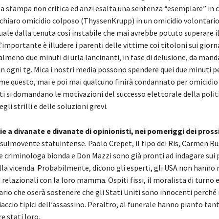
 la stampa non critica ed anzi esalta una sentenza “esemplare” in cu
chiaro omicidio colposo (ThyssenKrupp) in un omicidio volontario, 
ale dalla tenuta così instabile che mai avrebbe potuto superare il
L’importante è illudere i parenti delle vittime coi titoloni sui giorn
meno due minuti di urla lancinanti, in fase di delusione, da mand
 in ogni tg. Mica i nostri media possono spendere quei due minuti p
come questo, mai e poi mai qualcuno finirà condannato per omicidio
sti si domandano le motivazioni del successo elettorale della polit
egli strilli e delle soluzioni grevi.
e a divanate e divanate di opinionisti, nei pomeriggi dei pross
ulmovente statuintense. Paolo Crepet, il tipo dei Ris, Carmen Ru
e criminologa bionda e Don Mazzi sono già pronti ad indagare sui p
lla vicenda. Probabilmente, dicono gli esperti, gli USA non hanno m
relazionali con la loro mamma. Ospiti fissi, il moralista di turno ed
ario che oserà sostenere che gli Stati Uniti sono innocenti perch
hiaccio tipici dell’assassino. Peraltro, al funerale hanno pianto ta
 stati loro.