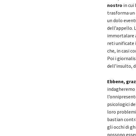
nostro
in cui
trasforma un 
un dolo eventu
dell’appello. 
immortalare al
reti unificate
che, in casi 
Poi i giornali
dell’insulto, d
Ebbene, grazi
indagheremo s
l’onnipresent
psicologici de
loro problemi 
bastian contr
gli occhi di g
possono essere