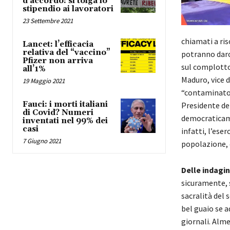
d’accordo: si tolga lo
stipendio ai lavoratori
23 Settembre 2021
chiamati a ri
Lancet: l’efficacia
relativa del “vaccino”
potranno darc
Pfizer non arriva
sul complotto
all’1%
Maduro, vice 
19 Maggio 2021
“contaminato d
Fauci: i morti italiani
Presidente de
di Covid? Numeri
democraticamen
inventati nel 99% dei
casi
infatti, l’ese
7 Giugno 2021
popolazione, 
Delle indagin
sicuramente, 
sacralità del 
bel guaio se a
giornali. Alme