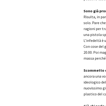
Sono già pron
Risulta, in pa
solo. Pare ch
ragioni per tr
una pistola s
L’infedeltà è 
Con cose del g
20.00. Poi mag
massa perché 
Scommetto ch
ancora una vol
ideologico de
nuovissimo gio
plastico del 
C’è chi parla