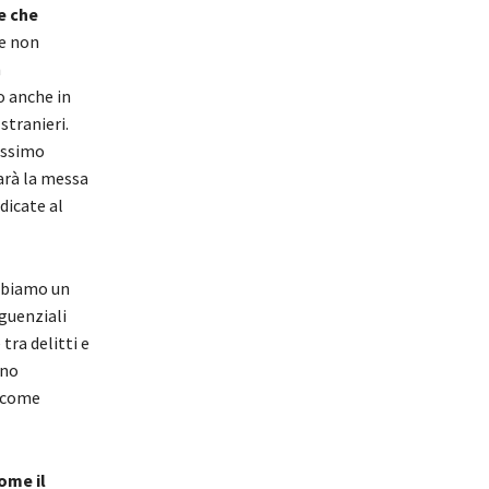
e che
le non
n
o anche in
stranieri.
rossimo
arà la messa
dicate al
bbiamo un
guenziali
tra delitti e
nno
e come
ome il