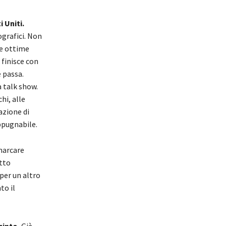
 Uniti.
ografici. Non
be ottime
 finisce con
 passa.
a talk show.
hi, alle
azione di
ppugnabile.
marcare
itto
per un altro
to il
cinto.
Già