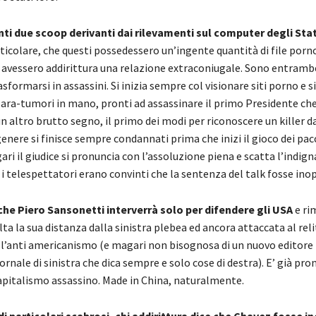
ti due scoop derivanti dai rilevamenti sul computer degli Stati
rticolare, che questi possedessero un’ingente quantità di file porn
e avessero addirittura una relazione extraconiugale. Sono entram
asformarsi in assassini. Si inizia sempre col visionare siti porno e si
para-tumori in mano, pronti ad assassinare il primo Presidente che
un altro brutto segno, il primo dei modi per riconoscere un killer d
enere si finisce sempre condannati prima che inizi il gioco dei pacc
ari il giudice si pronuncia con l’assoluzione piena e scatta l’indign
i telespettatori erano convinti che la sentenza del talk fosse ino
e Piero Sansonetti interverrà solo per difendere gli USA
e ri
ta la sua distanza dalla sinistra plebea ed ancora attaccata al rel
ll’anti americanismo (e magari non bisognosa di un nuovo editore 
rnale di sinistra che dica sempre e solo cose di destra). E’ già pron
capitalismo assassino. Made in China, naturalmente.
 di particolari scabrosi, chi addirittura dice che Chavez fosse in