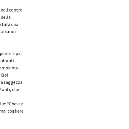
nali contro
 della
 stata una
italismo e
pente è più
calorati
 compianto
iù si
la saggezza
Monti, che
lle: “Chavez
 mai togliere