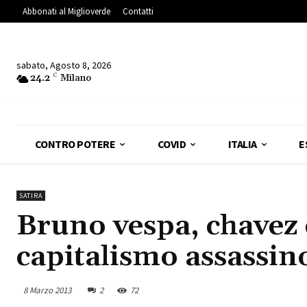
Abbonati al Miglioverde
Contatti
sabato, Agosto 8, 2026
24.2
C
Milano
CONTRO POTERE
COVID
ITALIA
E
SATIRA
Bruno vespa, chavez e
capitalismo assassin
8 Marzo 2013
2
72