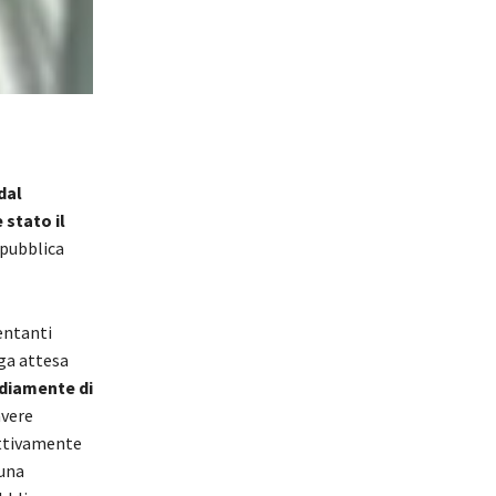
dal
 stato il
 pubblica
entanti
nga attesa
ediamente di
avere
ettivamente
 una