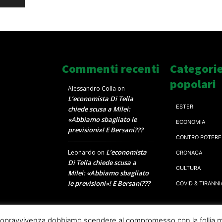
Commenti recenti
Categori
popolari
Alessandro Colla
on
L’economista Di Tella
ESTERI
chiede scusa a Milei:
«Abbiamo sbagliato le
ECONOMIA
previsioni»! E Bersani???
CONTRO POTERE
L’economista
Leonardo
on
CRONACA
Di Tella chiede scusa a
CULTURA
Milei: «Abbiamo sbagliato
le previsioni»! E Bersani???
COVID & TIRANNI
a sopravvivenza dobbiamo scendere al compromesso con la follia