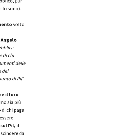
bblico, pur
n lo sono).
imento
volto
i
Angelo
ubblica
 di chi
aumenti delle
e dei
unto di Pil
”.
e il loro
mo sia più
 di chi paga
 essere
sul Pil,
il
escindere da