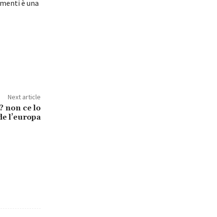
imenti è una
Next article
? non ce lo
de l’europa