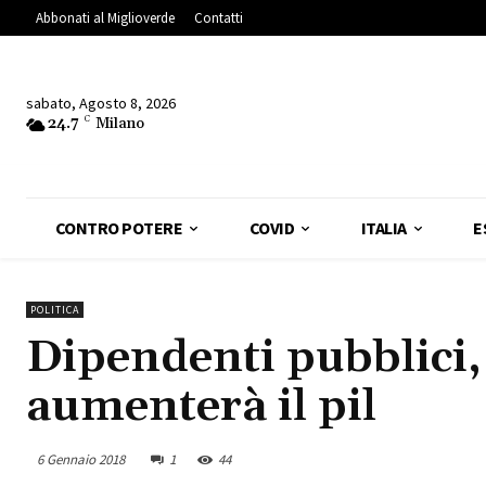
Abbonati al Miglioverde
Contatti
sabato, Agosto 8, 2026
24.7
C
Milano
CONTRO POTERE
COVID
ITALIA
E
POLITICA
Dipendenti pubblici, 
aumenterà il pil
6 Gennaio 2018
1
44