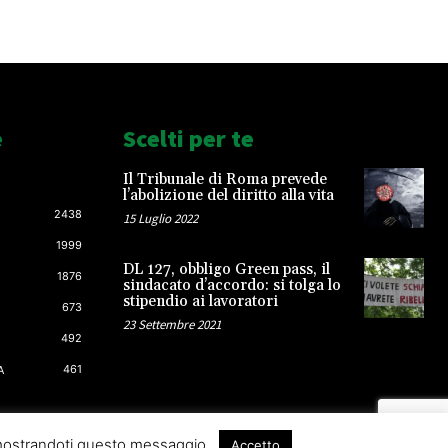
e
Scelti per te
Il Tribunale di Roma prevede
l’abolizione del diritto alla vita
2438
15 Luglio 2022
1999
DL 127, obbligo Green pass, il
1876
sindacato d’accordo: si tolga lo
stipendio ai lavoratori
673
23 Settembre 2021
492
461
A
 mostrandoti questo messaggio.
Accetto