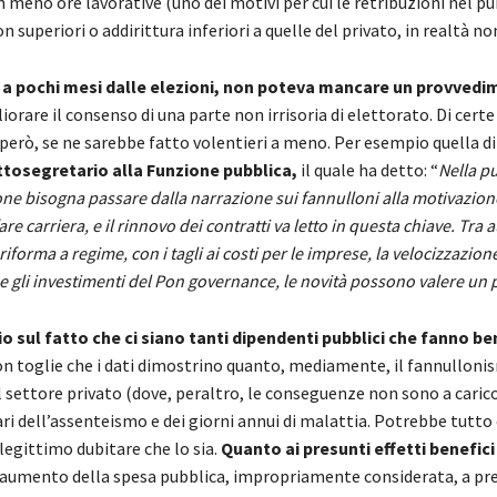
meno ore lavorative (uno dei motivi per cui le retribuzioni nel pu
superiori o addirittura inferiori a quelle del privato, in realtà no
,
a pochi mesi dalle elezioni, non poteva mancare un provved
iorare il consenso di una parte non irrisoria di elettorato. Di certe
 però, se ne sarebbe fatto volentieri a meno. Per esempio quella d
ttosegretario alla Funzione pubblica,
il quale ha detto: “
Nella p
e bisogna passare dalla narrazione sui fannulloni alla motivazione
re carriera, e il rinnovo dei contratti va letto in questa chiave. Tra 
riforma a regime, con i tagli ai costi per le imprese, la velocizzazion
 gli investimenti del Pon governance, le novità possono valere un p
 sul fatto che ci siano tanti dipendenti pubblici che fanno ben
n toglie che i dati dimostrino quanto, mediamente, il fannullonis
l settore privato (dove, peraltro, le conseguenze non sono a carico
pari dell’assenteismo e dei giorni annui di malattia. Potrebbe tutto
legittimo dubitare che lo sia.
Quanto ai presunti effetti benefici 
l’aumento della spesa pubblica, impropriamente considerata, a pr