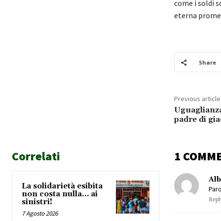
come i soldi 
eterna promes
Share
Previous article
Uguaglianza,
padre di gi
Correlati
1 COMM
Alb
La solidarietà esibita
Paro
non costa nulla… ai
Repl
sinistri!
7 Agosto 2026