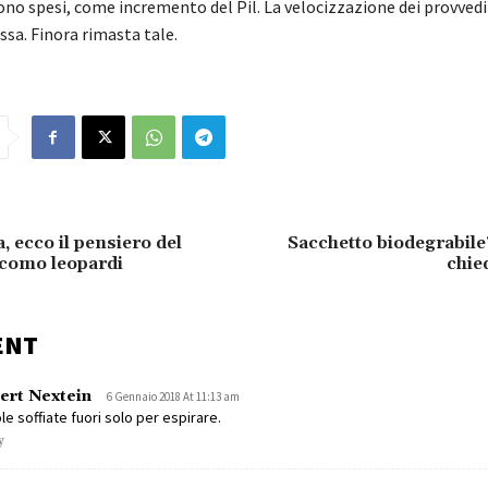
sono spesi, come incremento del Pil. La velocizzazione dei provved
sa. Finora rimasta tale.
 ecco il pensiero del
Sacchetto biodegrabile
acomo leopardi
chie
ENT
ert Nextein
6 Gennaio 2018 At 11:13 am
le soffiate fuori solo per espirare.
y