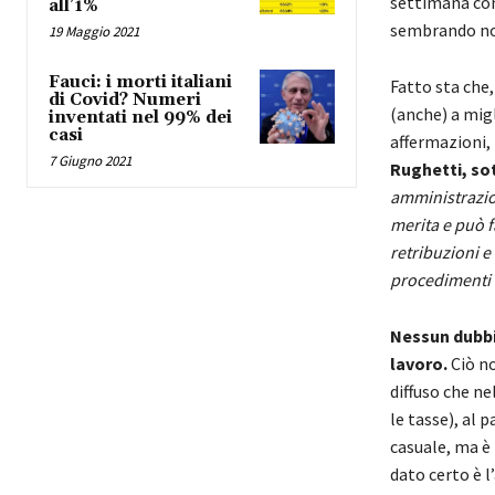
settimana con 
all’1%
sembrando non 
19 Maggio 2021
Fauci: i morti italiani
Fatto sta che
di Covid? Numeri
(anche) a migl
inventati nel 99% dei
casi
affermazioni,
7 Giugno 2021
Rughetti, so
amministrazion
merita e può fa
retribuzioni e 
procedimenti e
Nessun dubbio
lavoro.
Ciò no
diffuso che ne
le tasse), al 
casuale, ma è 
dato certo è 