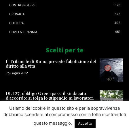
1876
CONTRO POTERE
673
CRONACA
492
CULTURA
461
COVID & TIRANNIA
Scelti per te
Il Tribunale di Roma prevede l’abolizione del
diritto alla vita
15 Luglio 2022
DL 127, obbligo Green pass, il sindacato
d’accordo: si tolga lo stipendio ai lavoratori
23 Settembre 2021
Usiamo dei cookie in questo sito e per la sopravvivenza
dobbiamo scendere al compromesso con la follia mostrandoti
questo messaggio.
Accetto