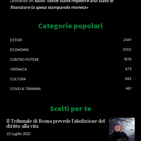
Rallo: «Milei vuole impedire allo Stato di
Leonardo
on
finanziare la spesa stampando moneta»
Categorie popolari
2441
ESTERI
2002
ECONOMIA
1876
CONTRO POTERE
673
CRONACA
492
CULTURA
461
COVID & TIRANNIA
Scelti per te
Il Tribunale di Roma prevede l’abolizione del
diritto alla vita
15 Luglio 2022