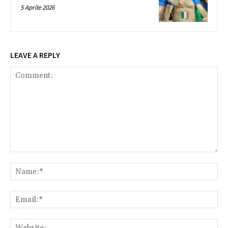
5 Aprile 2026
LEAVE A REPLY
Comment:
Na
Ema
Web