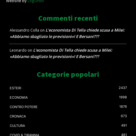
Website by
LogOrbit
Commenti recenti
L’economista Di Tella chiede scusa a Milei:
Alessandro Colla
on
«Abbiamo sbagliato le previsioni»! E Bersani???
L’economista Di Tella chiede scusa a Milei:
Leonardo
on
«Abbiamo sbagliato le previsioni»! E Bersani???
Categorie popolari
2437
ESTERI
1998
ECONOMIA
1876
CONTRO POTERE
673
CRONACA
491
CULTURA
461
COVID & TIRANNIA