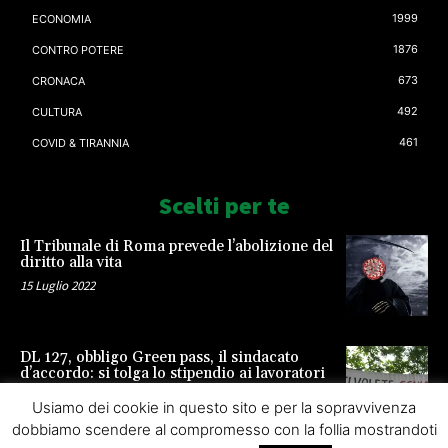
1999
ECONOMIA
1876
CONTRO POTERE
673
CRONACA
492
CULTURA
461
COVID & TIRANNIA
Scelti per te
Il Tribunale di Roma prevede l’abolizione del
diritto alla vita
15 Luglio 2022
DL 127, obbligo Green pass, il sindacato
d’accordo: si tolga lo stipendio ai lavoratori
23 Settembre 2021
Usiamo dei cookie in questo sito e per la sopravvivenza
dobbiamo scendere al compromesso con la follia mostrandoti