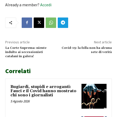
Already a member?
Accedi
Previous article
Next article
La Corte Suprema: niente
Covid-19: la folla non ha alcuna
indulto ai secessionisti
sete di verità
catalani in galera!
Correlati
Bugiardi, stupidi e arroganti:
Fauci e il Covid hanno mostrato
chi sono i giornalisti
5 Agosto 2026