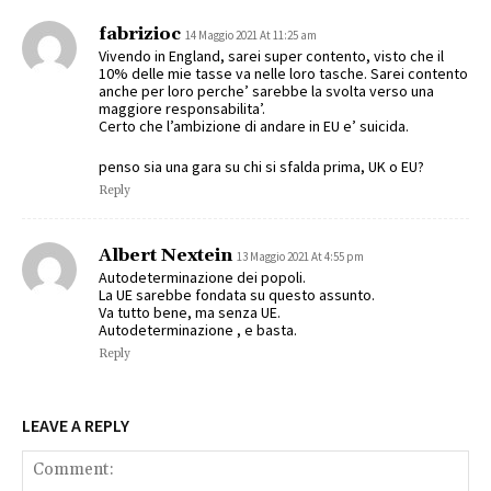
fabrizioc
14 Maggio 2021 At 11:25 am
Vivendo in England, sarei super contento, visto che il
10% delle mie tasse va nelle loro tasche. Sarei contento
anche per loro perche’ sarebbe la svolta verso una
maggiore responsabilita’.
Certo che l’ambizione di andare in EU e’ suicida.
penso sia una gara su chi si sfalda prima, UK o EU?
Reply
Albert Nextein
13 Maggio 2021 At 4:55 pm
Autodeterminazione dei popoli.
La UE sarebbe fondata su questo assunto.
Va tutto bene, ma senza UE.
Autodeterminazione , e basta.
Reply
LEAVE A REPLY