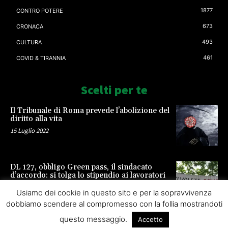
1877
CONTRO POTERE
673
CRONACA
493
CULTURA
461
COVID & TIRANNIA
Scelti per te
Il Tribunale di Roma prevede l’abolizione del
diritto alla vita
15 Luglio 2022
DL 127, obbligo Green pass, il sindacato
d’accordo: si tolga lo stipendio ai lavoratori
23 Settembre 2021
Usiamo dei cookie in questo sito e per la sopravvivenza
dobbiamo scendere al compromesso con la follia mostrandoti
questo messaggio.
Accetto