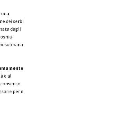
a una
ne dei serbi
mata dagli
Bosnia-
o-musulmana
tremamente
à e al
l consenso
sarie per il