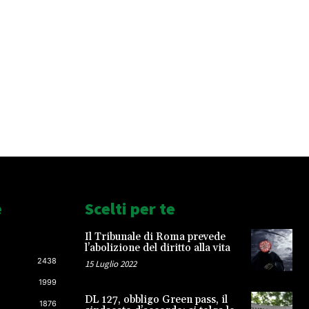
e
Scelti per te
Il Tribunale di Roma prevede
l’abolizione del diritto alla vita
2438
15 Luglio 2022
1999
DL 127, obbligo Green pass, il
1876