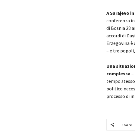
A Sarajevo in
conferenza int
di Bosnia 28 a
accordi di Day
Erzegovina è 
– e tre popoli
Una situazio
complessa
– 
tempo stesso a
politico neces
processo di i
Share