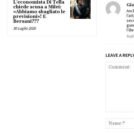
L’economista Di Tella
Gi
chiede scusa a Milei:
Anch
«Abbiamo sbagliato le
l’at
previsioni»! E
sece
Bersani???
guer
30 Luglio 2026
l’il
Repl
LEAVE A REPL
Comment: