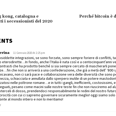
g kong, catalogna e
Perché bitcoin è d
ti i secessionisti del 2020
ENTS
erina
11 Gennaio 2020 At 2:25 pm
osiddette integrazioni, se sono forzate, sono sempre foriere di conflitti, ta
 eterodirette…In fondo, anche l’Italia è nata così e a centocinquant’anni v
contrasti che ha prodotto benché si sia sempre cercato di mascherarli pone
e…fin che non si arriverà a una confederazione, che già a metà dell’ ‘800 i p
icavano, non ci sarà pace e collaborazione vera delle diversità che sono p
hezza, schiacciata e annullata dallo sperpero inutile di un potere mastodon
zatosi nelle poltrone romane…e in tutti i gangli, inefficienti, costosissimi,
eguati, pesano come macini sulle nostre teste fin che non riusciremo ad alz
terceli di dosso, prendendoci responsabilmente le redini del nostro futuro,
procità con cui ci sapremo governare sicuramente meglio! oggi siamo solo rid
ronte al mondo intiero e non lo meritiamo!
y