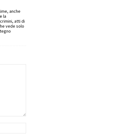
ttime, anche
e la
imini, atti di
che vede solo
ritegno
Website: