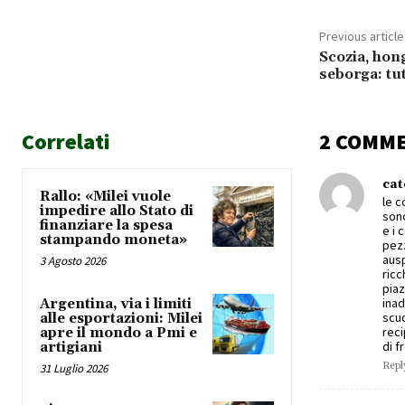
Previous article
Scozia, hon
seborga: tut
Correlati
2 COMM
cat
Rallo: «Milei vuole
le c
impedire allo Stato di
sono
finanziare la spesa
e i 
stampando moneta»
pezz
ausp
3 Agosto 2026
ricc
piaz
inad
Argentina, via i limiti
scuo
alle esportazioni: Milei
reci
apre il mondo a Pmi e
di f
artigiani
Repl
31 Luglio 2026