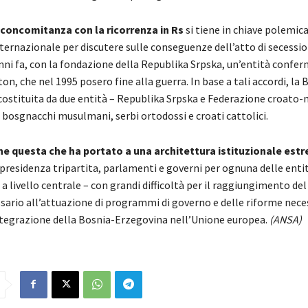
 concomitanza con la ricorrenza in Rs
si tiene in chiave polemic
ernazionale per discutere sulle conseguenze dell’atto di secessio
nni fa, con la fondazione della Republika Srpska, un’entità confer
ton, che nel 1995 posero fine alla guerra. In base a tali accordi, la 
costituita da due entità – Republika Srpska e Federazione croat
, bosgnacchi musulmani, serbi ortodossi e croati cattolici.
ne questa che ha portato a una architettura istituzionale es
presidenza tripartita, parlamenti e governi per ognuna delle entit
 livello centrale – con grandi difficoltà per il raggiungimento de
sario all’attuazione di programmi di governo e delle riforme neces
ntegrazione della Bosnia-Erzegovina nell’Unione europea.
(ANSA)