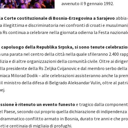
avvenuto il 9 gennaio 1992.
a Corte costituzionale di Bosnia-Erzegovina a Sarajevo
abbia 
a illegittima e discriminatoria nei confronti di croati e musulmani,
a Rs continua a celebrare nella giornata odierna la Festa nazional
 capoluogo della Republika Srpska, si sono tenute celebrazioni
n una parata nel centro della città nella quale sfileranno 2.400 ra
lizia e di altre organizzazioni della comunità civile. Oltre ai dirigen
lla presidente della Rs Zeljka Cvijanovic e dal membro serbo della
niaca Milorad Dodik – alle celebrazioni assisteranno anche la pre
il ministro della difesa di Belgrado Aleksandar Vulin, oltre al patr
ej.
essione è ritenuto un evento funesto
e tragico dalla componen
 Paese, secondo cui proprio quella dichiarazione di indipendenza 
al drammatico conflitto armato in Bosnia, durato tre anni e che pr
i e centinaia di migliaia di profughi.