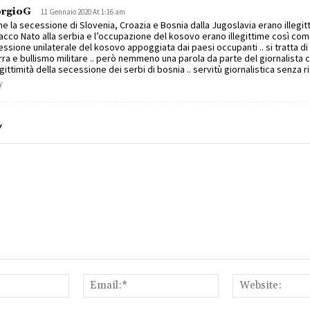
orgioG
11 Gennaio 2020 At 1:16 am
e la secessione di Slovenia, Croazia e Bosnia dalla Jugoslavia erano illegi
tacco Nato alla serbia e l’occupazione del kosovo erano illegittime così com
ssione unilaterale del kosovo appoggiata dai paesi occupanti .. si tratta di cr
ra e bullismo militare .. però nemmeno una parola da parte del giornalista 
legittimità della secessione dei serbi di bosnia .. servitù giornalistica senza 
y
Y
Name:*
Email:*