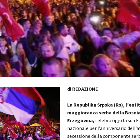
di REDAZIONE
La Republika Srpska (Rs), l’entit
maggioranza serba della Bosnia
Erzegovina,
celebra oggi la sua F
nazionale per l’anniversario dell’a
secessione della componente serb