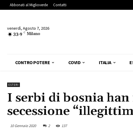
Abbonati al Miglioverde
Contatti
venerdì, Agosto 7, 2026
33.9
C
Milano
CONTRO POTERE
COVID
ITALIA
E
ESTERI
I serbi di bosnia han 
secessione “illegitti
10 Gennaio 2020
2
137