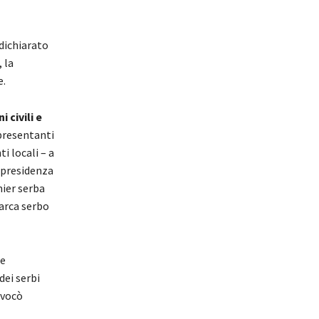
dichiarato
 la
e.
 civili e
ppresentanti
ti locali – a
 presidenza
mier serba
iarca serbo
te
dei serbi
ovocò