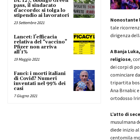
DL 127, obbligo Green
pass, il sindacato
d’accordo: si tolga lo
stipendio ai lavoratori
Nonostante l
23 Settembre 2021
tale ricorrenz
dirigenza dell
Lancet: l’efficacia
relativa del “vaccino”
Pfizer non arriva
A Banja Luka,
all’1%
religiose
, co
19 Maggio 2021
dei corpi di po
Fauci: i morti italiani
cominciare da
di Covid? Numeri
tripartita bos
inventati nel 99% dei
casi
Ana Brnabic e 
7 Giugno 2021
ortodosso Irin
L’atto di sec
musulmana del
diede inizio 
centomila mort