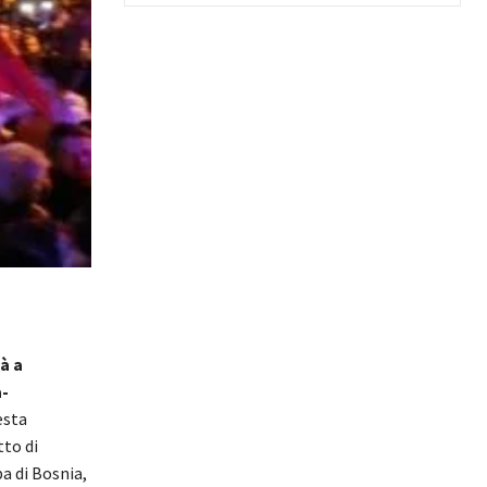
à a
-
esta
tto di
a di Bosnia,