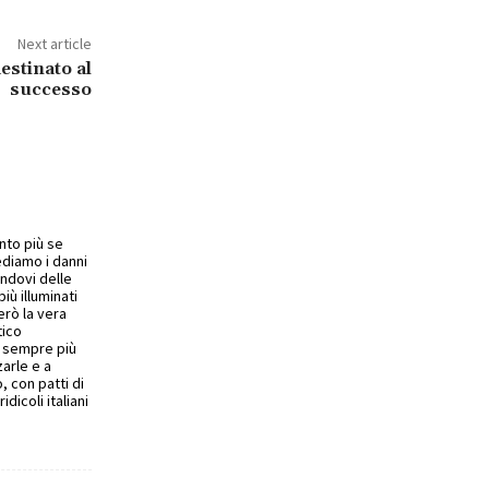
Next article
estinato al
successo
nto più se
ediamo i danni
ndovi delle
iù illuminati
erò la vera
tico
 e sempre più
arle e a
 con patti di
icoli italiani