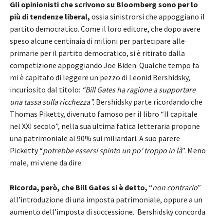
Gli opinionisti che scrivono su Bloomberg sono per lo
più di tendenze liberal,
ossia sinistrorsi che appoggiano il
partito democratico. Come il loro editore, che dopo avere
speso alcune centinaia di milioni per partecipare alle
primarie per il partito democratico, si è ritirato dalla
competizione appoggiando Joe Biden. Qualche tempo fa
mi è capitato di leggere un pezzo di Leonid Bershidsky,
incuriosito dal titolo:
“Bill Gates ha ragione a supportare
una tassa sulla ricchezza”.
Bershidsky parte ricordando che
Thomas Piketty, divenuto famoso per il libro “Il capitale
nel XXI secolo”, nella sua ultima fatica letteraria propone
una patrimoniale al 90% sui miliardari. A suo parere
Picketty “
potrebbe essersi spinto un po’ troppo in là
”. Meno
male, mi viene da dire.
Ricorda, però, che Bill Gates si è detto,
“
non contrario
”
all’introduzione di una imposta patrimoniale, oppure a un
aumento dell’imposta di successione. Bershidsky concorda