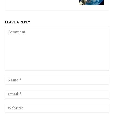
LEAVE A REPLY
Comment:
Na
Ema
Web