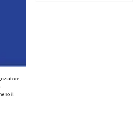
goziatore
n
meno il