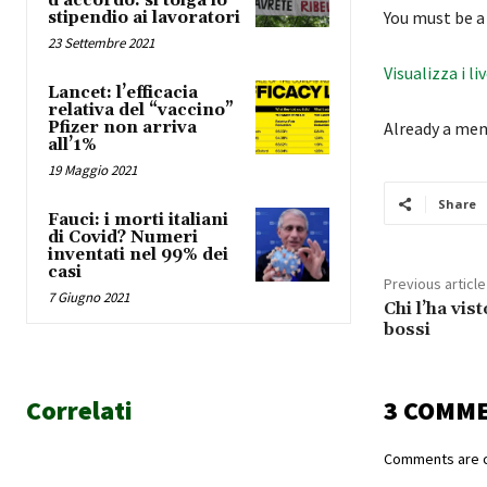
d’accordo: si tolga lo
You must be a
stipendio ai lavoratori
23 Settembre 2021
Visualizza i li
Lancet: l’efficacia
relativa del “vaccino”
Pfizer non arriva
Already a me
all’1%
19 Maggio 2021
Share
Fauci: i morti italiani
di Covid? Numeri
inventati nel 99% dei
casi
Previous article
7 Giugno 2021
Chi l’ha vis
bossi
Correlati
3 COMM
Comments are c