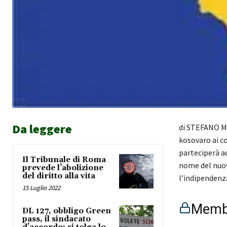
Da leggere
di STEFANO MA
kosovaro ai co
parteciperà a
Il Tribunale di Roma
nome del nuovo
prevede l’abolizione
del diritto alla vita
l’indipendenz
15 Luglio 2022
Membe
DL 127, obbligo Green
pass, il sindacato