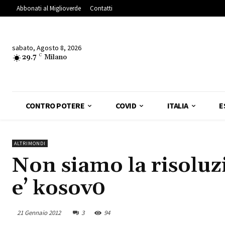
Abbonati al Miglioverde
Contatti
sabato, Agosto 8, 2026
29.7
C
Milano
CONTRO POTERE
COVID
ITALIA
E
ALTRIMONDI
Non siamo la risoluz
e’ kosov0
21 Gennaio 2012
3
94