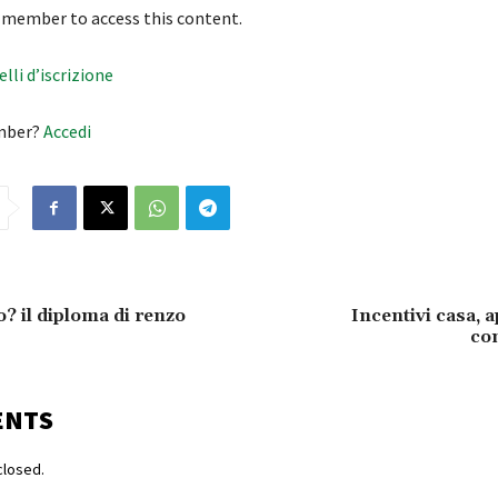
 member to access this content.
velli d’iscrizione
mber?
Accedi
to? il diploma di renzo
Incentivi casa, a
co
ENTS
losed.