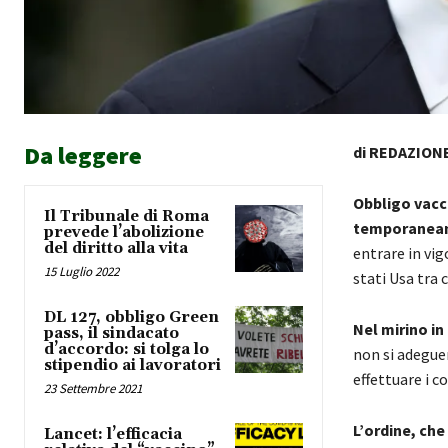
Da leggere
di REDAZION
Obbligo vacci
Il Tribunale di Roma
temporaneame
prevede l’abolizione
del diritto alla vita
entrare in vig
15 Luglio 2022
stati Usa tra c
DL 127, obbligo Green
Nel mirino in
pass, il sindacato
d’accordo: si tolga lo
non si adegue
stipendio ai lavoratori
effettuare i co
23 Settembre 2021
L’ordine, ch
Lancet: l’efficacia