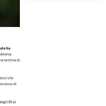
ale ha
 doveva
na ventina di
atori che
teranno di
dagli 80 ai