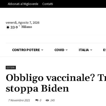
Abbonati al Miglioverde
Contatti
venerdì, Agosto 7, 2026
33.9
C
Milano
CONTRO POTERE
COVID
ITALIA
E
ESTERI
Obbligo vaccinale? 
stoppa Biden
7 Novembre 2021
0
145