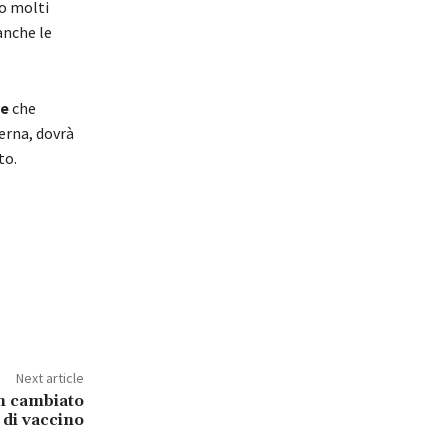
do molti
anche le
le
che
erna, dovrà
to.
Next article
an cambiato
 di vaccino