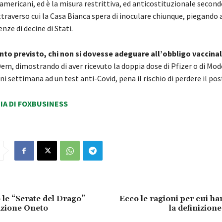
 americani, ed è la misura restrittiva, ed anticostituzionale secon
ttraverso cui la Casa Bianca spera di inoculare chiunque, piegando 
nze di decine di Stati.
to previsto, chi non si dovesse adeguare all’obbligo vaccina
em, dimostrando di aver ricevuto la doppia dose di Pfizer o di Mod
i settimana ad un test anti-Covid, pena il rischio di perdere il pos
ZIA DI FOXBUSINESS
le “Serate del Drago”
Ecco le ragioni per cui h
azione Oneto
la definizione