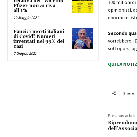
relativa del “vaccino”
100 milioni di
Pfizer non arriva
opinionisti, a
all’1%
enormi resiste
19 Maggio 2021
Fauci: i morti italiani
Secondo quan
di Covid? Numeri
vorrebbero i D
inventati nel 99% dei
casi
sottoporsi ogn
7 Giugno 2021
QUI LA NOTI
Share
Previous article
Riprendono 
dell’Associ