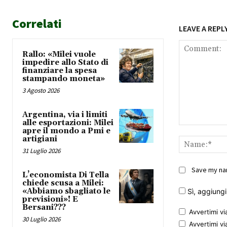
Correlati
LEAVE A REPL
Rallo: «Milei vuole
impedire allo Stato di
finanziare la spesa
stampando moneta»
3 Agosto 2026
Argentina, via i limiti
alle esportazioni: Milei
Comment:
apre il mondo a Pmi e
artigiani
31 Luglio 2026
Save my nam
L’economista Di Tella
chiede scusa a Milei:
«Abbiamo sbagliato le
Sì, aggiungim
previsioni»! E
Bersani???
Avvertimi vi
30 Luglio 2026
Avvertimi vi