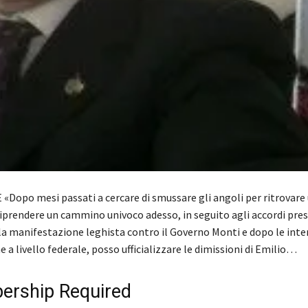
«Dopo mesi passati a cercare di smussare gli angoli per ritrovare 
riprendere un cammino univoco adesso, in seguito agli accordi pres
la manifestazione leghista contro il Governo Monti e dopo le inte
 a livello federale, posso ufficializzare le dimissioni di Emilio…
rship Required