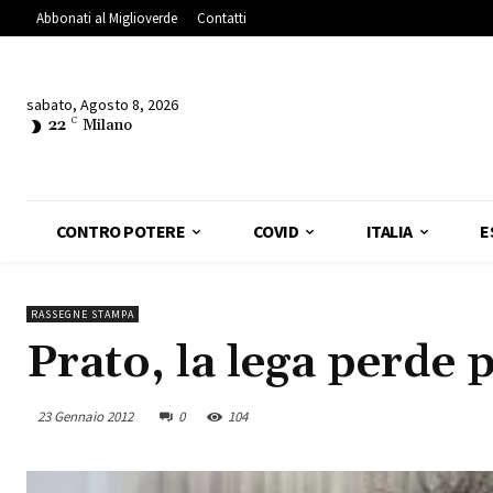
Abbonati al Miglioverde
Contatti
sabato, Agosto 8, 2026
22
C
Milano
CONTRO POTERE
COVID
ITALIA
E
RASSEGNE STAMPA
Prato, la lega perde 
23 Gennaio 2012
0
104