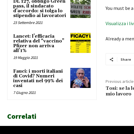
DL 127, obbligo Green
pass, il sindacato
You must be a
d’accordo: si tolga lo
stipendio ai lavoratori
23 Settembre 2021
Visualizza i li
Lancet: l’efficacia
Already a me
relativa del “vaccino”
Pfizer non arriva
all’1%
19 Maggio 2021
Share
Fauci: i morti italiani
di Covid? Numeri
inventati nel 99% dei
Previous article
casi
Tosi: se la 
7 Giugno 2021
mio lavoro
Correlati