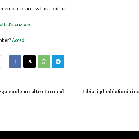
 member to access this content.
velli d’iscrizione
mber?
Accedi
lega vuole un altro torno al
Libia, i gheddafiani ri