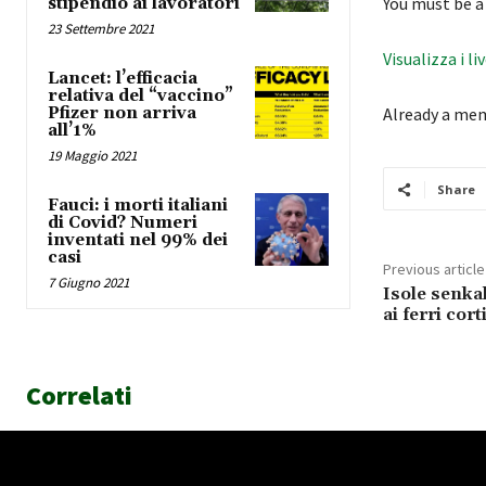
You must be a
stipendio ai lavoratori
23 Settembre 2021
Visualizza i li
Lancet: l’efficacia
relativa del “vaccino”
Pfizer non arriva
Already a me
all’1%
19 Maggio 2021
Share
Fauci: i morti italiani
di Covid? Numeri
inventati nel 99% dei
casi
Previous article
7 Giugno 2021
Isole senka
ai ferri cort
Correlati