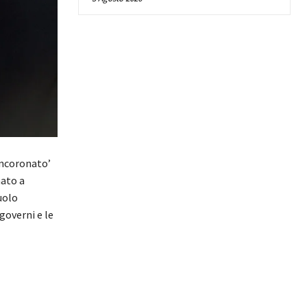
incoronato’
nato a
uolo
 governi e le