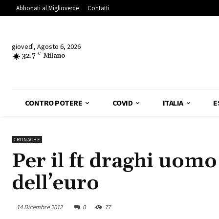
Abbonati al Miglioverde
Contatti
giovedì, Agosto 6, 2026
32.7
C
Milano
CONTRO POTERE
COVID
ITALIA
E
CRONACHE
Per il ft draghi uom
dell’euro
14 Dicembre 2012
0
77