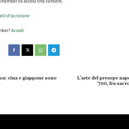
 member to access this content.
velli d’iscrizione
mber?
Accedi
ku: cina e giappone sono
L’arte del presepe nap
i
‘700, fra sacr