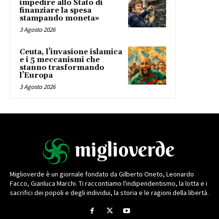
impedire allo Stato di
finanziare la spesa
stampando moneta»
3 Agosto 2026
Ceuta, l’invasione islamica
e i 5 meccanismi che
stanno trasformando
l’Europa
3 Agosto 2026
Miglioverde è un giornale fondato da Gilberto Oneto, Leonardo
Facco, Gianluca Marchi. Ti raccontiamo l'indipendentismo, la lotta e i
sacrifici dei popoli e degli individui, la storia e le ragioni della libertà.