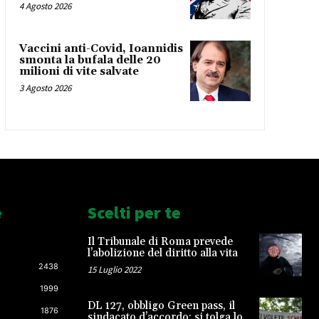
4 Agosto 2026
Vaccini anti-Covid, Ioannidis
smonta la bufala delle 20
milioni di vite salvate
3 Agosto 2026
e
Scelti per te
Il Tribunale di Roma prevede
l’abolizione del diritto alla vita
2438
15 Luglio 2022
1999
DL 127, obbligo Green pass, il
1876
sindacato d’accordo: si tolga lo