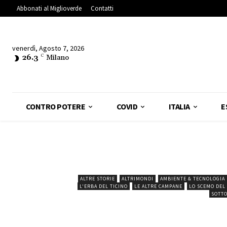
Abbonati al Miglioverde
Contatti
venerdì, Agosto 7, 2026
26.3
C
Milano
CONTRO POTERE
COVID
ITALIA
E
ALTRE STORIE
ALTRIMONDI
AMBIENTE & TECNOLOGIA
L'ERBA DEL TICINO
LE ALTRE CAMPANE
LO SCEMO DEL
SOTTO