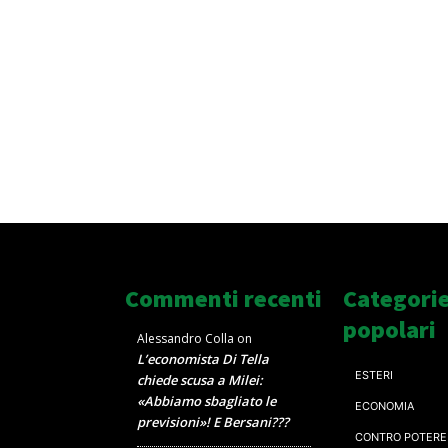
Commenti recenti
Categori
popolari
Alessandro Colla
on
L’economista Di Tella
ESTERI
chiede scusa a Milei:
«Abbiamo sbagliato le
ECONOMIA
previsioni»! E Bersani???
CONTRO POTERE