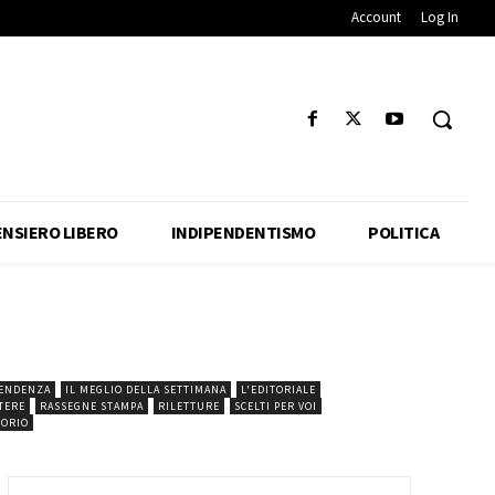
Account
Log In
ENSIERO LIBERO
INDIPENDENTISMO
POLITICA
IPENDENZA
IL MEGLIO DELLA SETTIMANA
L'EDITORIALE
TERE
RASSEGNE STAMPA
RILETTURE
SCELTI PER VOI
TORIO