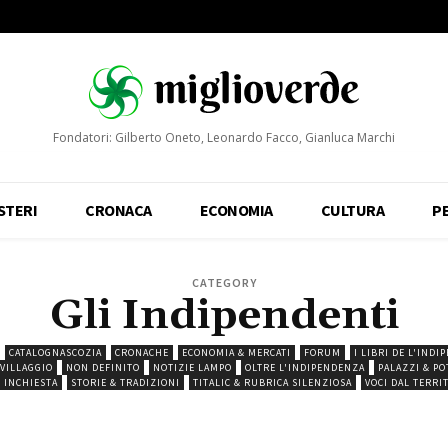
Fondatori: Gilberto Oneto, Leonardo Facco, Gianluca Marchi
STERI
CRONACA
ECONOMIA
CULTURA
P
CATEGORY
Gli Indipendenti
CATALOGNASCOZIA
CRONACHE
ECONOMIA & MERCATI
FORUM
I LIBRI DE L'IND
 VILLAGGIO
NON DEFINITO
NOTIZIE LAMPO
OLTRE L'INDIPENDENZA
PALAZZI & PO
 INCHIESTA
STORIE & TRADIZIONI
TITALIC & RUBRICA SILENZIOSA
VOCI DAL TERRI