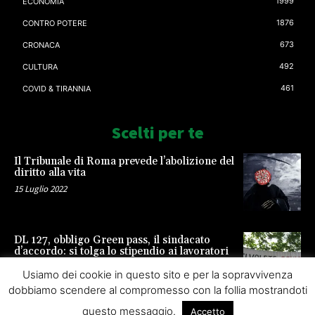
1999
ECONOMIA
1876
CONTRO POTERE
673
CRONACA
492
CULTURA
461
COVID & TIRANNIA
Scelti per te
Il Tribunale di Roma prevede l’abolizione del
diritto alla vita
15 Luglio 2022
DL 127, obbligo Green pass, il sindacato
d’accordo: si tolga lo stipendio ai lavoratori
23 Settembre 2021
Usiamo dei cookie in questo sito e per la sopravvivenza
dobbiamo scendere al compromesso con la follia mostrandoti
questo messaggio.
Accetto