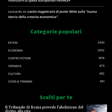
finanziare la spesa stampando moneta»
Lectio magistralis di Javier Milei sulla “nuova
Leonardo
on
teoria della crescita economica”.
Categorie popolari
2440
ESTERI
2002
ECONOMIA
1876
CONTRO POTERE
673
CRONACA
492
CULTURA
461
COVID & TIRANNIA
Scelti per te
Il Tribunale di Roma prevede l’abolizione del
diritto alla vita