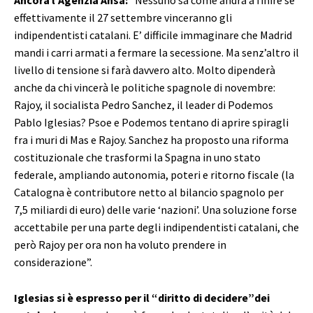
Ancora l’Agenzia Ansa:
“Nessuno sa come andrà a finire se
effettivamente il 27 settembre vinceranno gli
indipendentisti catalani. E’ difficile immaginare che Madrid
mandi i carri armati a fermare la secessione. Ma senz’altro il
livello di tensione si farà davvero alto. Molto dipenderà
anche da chi vincerà le politiche spagnole di novembre:
Rajoy, il socialista Pedro Sanchez, il leader di Podemos
Pablo Iglesias? Psoe e Podemos tentano di aprire spiragli
fra i muri di Mas e Rajoy. Sanchez ha proposto una riforma
costituzionale che trasformi la Spagna in uno stato
federale, ampliando autonomia, poteri e ritorno fiscale (la
Catalogna è contributore netto al bilancio spagnolo per
7,5 miliardi di euro) delle varie ‘nazioni’. Una soluzione forse
accettabile per una parte degli indipendentisti catalani, che
però Rajoy per ora non ha voluto prendere in
considerazione”.
Iglesias si è espresso per il “diritto di decidere”dei