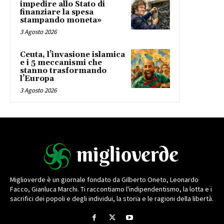
impedire allo Stato di
finanziare la spesa
stampando moneta»
3 Agosto 2026
Ceuta, l’invasione islamica
e i 5 meccanismi che
stanno trasformando
l’Europa
3 Agosto 2026
Miglioverde è un giornale fondato da Gilberto Oneto, Leonardo
Facco, Gianluca Marchi. Ti raccontiamo l'indipendentismo, la lotta e i
sacrifici dei popoli e degli individui, la storia e le ragioni della libertà.