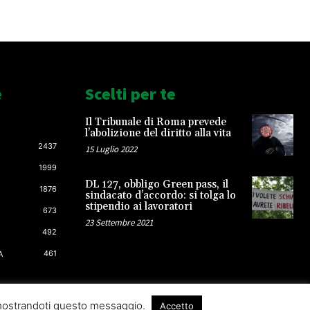
e
Scelti per te
Il Tribunale di Roma prevede
l’abolizione del diritto alla vita
2437
15 Luglio 2022
1999
DL 127, obbligo Green pass, il
1876
sindacato d’accordo: si tolga lo
stipendio ai lavoratori
673
23 Settembre 2021
492
461
A
 mostrandoti questo messaggio.
Accetto