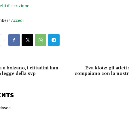
velli d’iscrizione
mber?
Accedi
a bolzano, i cittadini han
Eva klotz: gli atleti
a legge della svp
compaiano con la nostr
ENTS
losed.