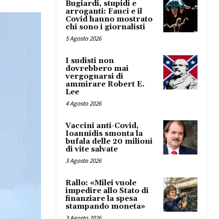
Bugiardi, stupidi e
arroganti: Fauci e il
Covid hanno mostrato
chi sono i giornalisti
5 Agosto 2026
I sudisti non
dovrebbero mai
vergognarsi di
ammirare Robert E.
Lee
4 Agosto 2026
Vaccini anti-Covid,
Ioannidis smonta la
bufala delle 20 milioni
di vite salvate
3 Agosto 2026
Rallo: «Milei vuole
impedire allo Stato di
finanziare la spesa
stampando moneta»
3 Agosto 2026