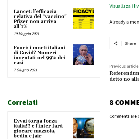
Visualizza i li
Lancet: l’efficacia
relativa del “vaccino”
Pfizer non arriva
Already a me
all’1%
19 Maggio 2021
Share
Fauci: i morti italiani
di Covid? Numeri
inventati nel 99% dei
casi
Previous article
7 Giugno 2021
Referendum 
detto no all
Correlati
8 COMM
Comments are c
Evvai torna forza
italia!!! e l’inter farà
giocare mazzola,
bedin e jair