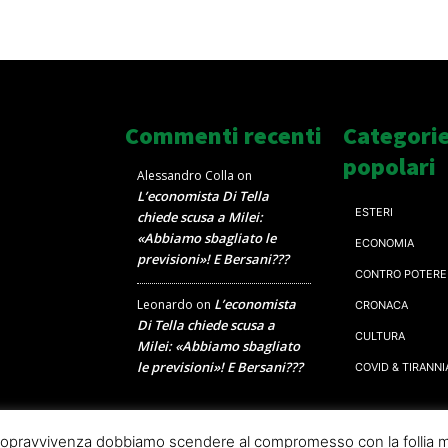
Commenti recenti
Categori
popolari
Alessandro Colla
on
L’economista Di Tella
ESTERI
chiede scusa a Milei:
«Abbiamo sbagliato le
ECONOMIA
previsioni»! E Bersani???
CONTRO POTERE
L’economista
Leonardo
on
CRONACA
Di Tella chiede scusa a
CULTURA
Milei: «Abbiamo sbagliato
le previsioni»! E Bersani???
COVID & TIRANNI
a sopravvivenza dobbiamo scendere al compromesso con la follia