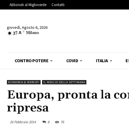
Abbonati al Miglioverde
Contatti
giovedì, Agosto 6, 2026
37.8
C
Milano
CONTRO POTERE
COVID
ITALIA
E
ECONOMIA & MERCATI
IL MEGLIO DELLA SETTIMANA
Europa, pronta la con
ripresa
16 Febbraio 2014
8
76