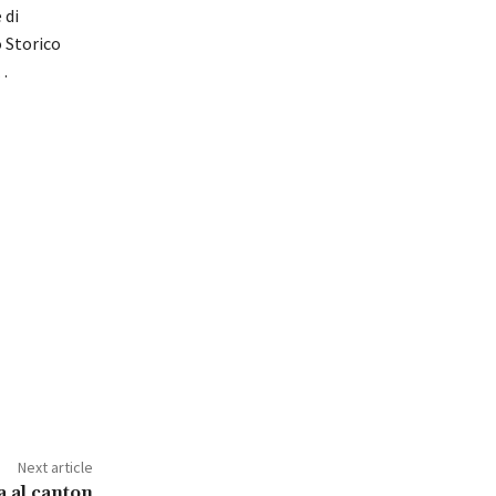
 di
o Storico
…
Next article
a al canton