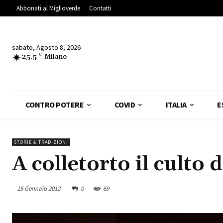
Abbonati al Miglioverde
Contatti
sabato, Agosto 8, 2026
25.5
C
Milano
CONTRO POTERE
COVID
ITALIA
E
STORIE & TRADIZIONI
A colletorto il culto 
15 Gennaio 2012
0
69