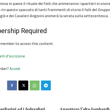
innova in paese il rituale dei falò che animeranno i quartieri in onore
«In questo spaccato di tanti frammenti di storia il falò del Grupp
giò e dei Cavalieri Angioini animerà la serata sulla settecentesca
rship Required
 member to access this content.
velli d’iscrizione
mber?
Accedi
gliarini ed i federalisti
Annettere l’alta-lombardi