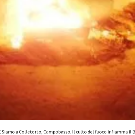
Siamo a Colletorto, Campobasso. Il culto del fuoco infiamma il 