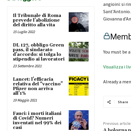
angioini: si r
Sant’Antonio. 
Il Tribunale di Roma
Giovanna d’An
prevede l’abolizione
del diritto alla vita
15 Luglio 2022
Membe
DL 127, obbligo Green
pass, il sindacato
You must be a
d’accordo: si tolga lo
stipendio ai lavoratori
23 Settembre 2021
Visualizza i li
Lancet: l’efficacia
Already a me
relativa del “vaccino”
Pfizer non arriva
all’1%
19 Maggio 2021
Share
Fauci: i morti italiani
di Covid? Numeri
inventati nel 99% dei
Previous article
casi
A bologna pa