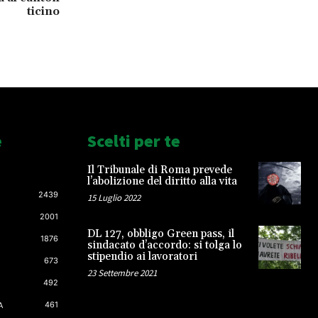
ticino
e
Scelti per te
Il Tribunale di Roma prevede
l’abolizione del diritto alla vita
2439
15 Luglio 2022
2001
DL 127, obbligo Green pass, il
1876
sindacato d’accordo: si tolga lo
stipendio ai lavoratori
673
23 Settembre 2021
492
461
A