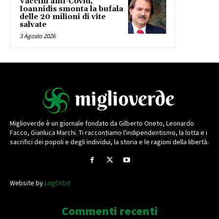
Vaccini anti-Covid,
Ioannidis smonta la bufala
delle 20 milioni di vite
salvate
3 Agosto 2026
Miglioverde è un giornale fondato da Gilberto Oneto, Leonardo
Facco, Gianluca Marchi. Ti raccontiamo l'indipendentismo, la lotta e i
sacrifici dei popoli e degli individui, la storia e le ragioni della libertà.
Website by
LogOrbit
Commenti recenti