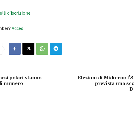
velli d’iscrizione
mber?
Accedi
orsi polari stanno
Elezioni di Midterm: l
di numero
prevista una scon
D