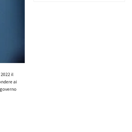
2022 il
ondere ai
l governo