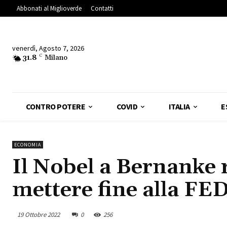
Abbonati al Miglioverde
Contatti
venerdì, Agosto 7, 2026
31.8
C
Milano
CONTRO POTERE
COVID
ITALIA
E
ECONOMIA
Il Nobel a Bernanke 
mettere fine alla FE
19 Ottobre 2022
0
256