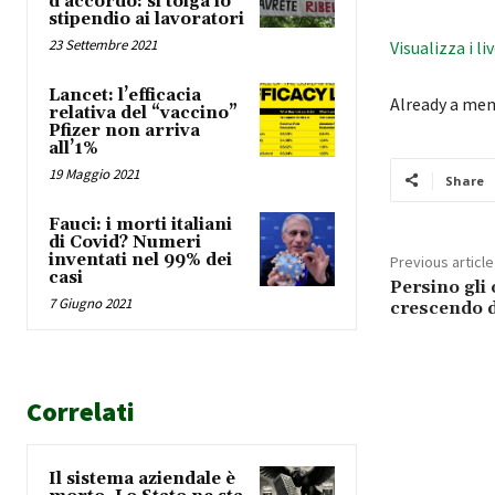
d’accordo: si tolga lo
stipendio ai lavoratori
23 Settembre 2021
Visualizza i li
Lancet: l’efficacia
Already a me
relativa del “vaccino”
Pfizer non arriva
all’1%
19 Maggio 2021
Share
Fauci: i morti italiani
di Covid? Numeri
inventati nel 99% dei
Previous article
casi
Persino gli 
7 Giugno 2021
crescendo 
Correlati
Il sistema aziendale è