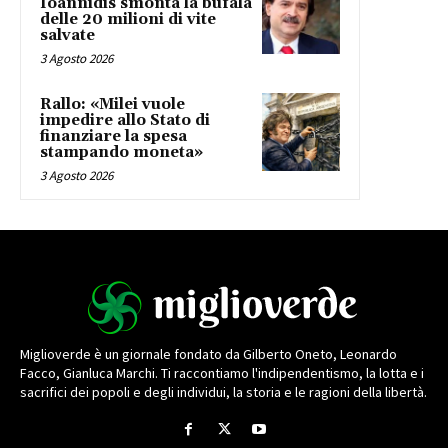
Ioannidis smonta la bufala
delle 20 milioni di vite
salvate
3 Agosto 2026
Rallo: «Milei vuole
impedire allo Stato di
finanziare la spesa
stampando moneta»
3 Agosto 2026
Miglioverde è un giornale fondato da Gilberto Oneto, Leonardo
Facco, Gianluca Marchi. Ti raccontiamo l'indipendentismo, la lotta e i
sacrifici dei popoli e degli individui, la storia e le ragioni della libertà.