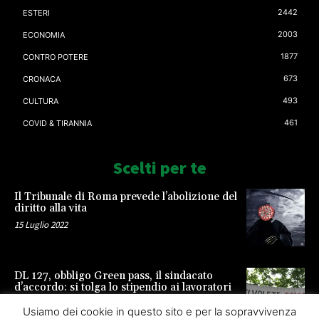
2442
ESTERI
2003
ECONOMIA
1877
CONTRO POTERE
673
CRONACA
493
CULTURA
461
COVID & TIRANNIA
Scelti per te
Il Tribunale di Roma prevede l’abolizione del
diritto alla vita
15 Luglio 2022
DL 127, obbligo Green pass, il sindacato
d’accordo: si tolga lo stipendio ai lavoratori
23 Settembre 2021
Usiamo dei cookie in questo sito e per la sopravvivenza