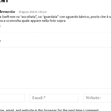
ENT
dreuccio
30 Agosto 2024 At 3:40 pm
a Swift non va “ascoltata”, va “guardata” con sguardo lubrico, posto che è 
’oca sconvolta quale appare nella foto sopra.
y
Y
Name:*
Email:*
e, email, and website in this browser for the next time I comment.