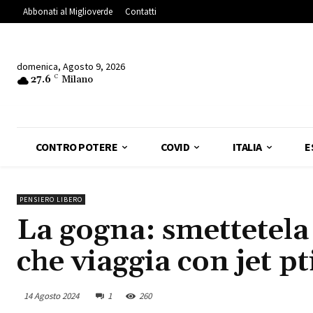
Abbonati al Miglioverde
Contatti
domenica, Agosto 9, 2026
27.6
C
Milano
CONTRO POTERE
COVID
ITALIA
E
PENSIERO LIBERO
La gogna: smettetela 
che viaggia con jet pt
14 Agosto 2024
1
260