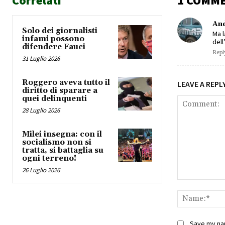
Correlati
1 COMM
An
Solo dei giornalisti
Ma l
infami possono
dell
difendere Fauci
Repl
31 Luglio 2026
Roggero aveva tutto il
LEAVE A REPL
diritto di sparare a
quei delinquenti
28 Luglio 2026
Milei insegna: con il
socialismo non si
tratta, si battaglia su
ogni terreno!
26 Luglio 2026
Comment:
Save my nam