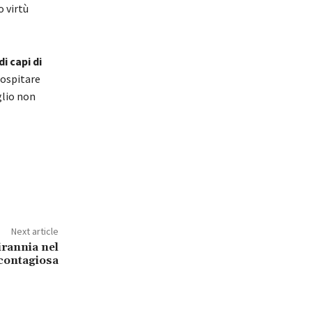
o virtù
di capi di
 ospitare
glio non
Next article
irannia nel
contagiosa