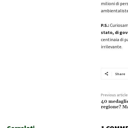
milioni di per
ambientalis
P.S.:
Curiosame
stato, di gov
centinaia di p
irrilevante.
Share
Previous article
40 medaglie
regione? M