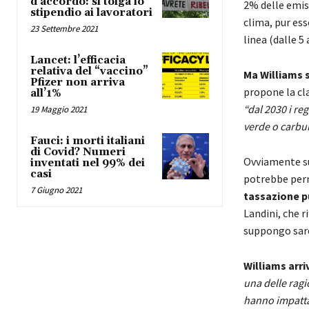
d’accordo: si tolga lo
2% delle emiss
stipendio ai lavoratori
clima, pur es
23 Settembre 2021
linea (dalle 5
Lancet: l’efficacia
relativa del “vaccino”
Ma Williams 
Pfizer non arriva
propone la cla
all’1%
“dal 2030 i re
19 Maggio 2021
verde o carbur
Fauci: i morti italiani
di Covid? Numeri
Ovviamente su
inventati nel 99% dei
casi
potrebbe perm
7 Giugno 2021
tassazione p
Landini, che r
suppongo sare
Williams arri
una delle ragio
hanno impattat