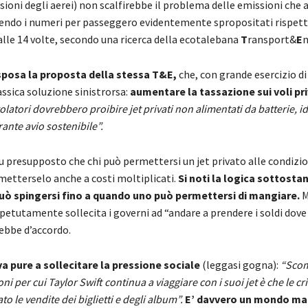
ioni degli aerei) non scalfirebbe il problema delle emissioni che a
sendo i numeri per passeggero evidentemente spropositati rispetto 
 alle 14 volte, secondo una ricerca della ecotalebana
T
ransport&
E
n
sposa la proposta della stessa T&E,
che, con grande esercizio di
ssica soluzione sinistrorsa:
aumentare la tassazione sui voli pri
golatori dovrebbero proibire jet privati non alimentati da batterie, 
ante avio sostenibile”.
 presupposto che chi può permettersi un jet privato alle condizio
etterselo anche a costi moltiplicati.
Si noti la logica sottostan
uò spingersi fino a quando uno può permettersi di mangiare.
M
ipetutamente sollecita i governi ad “andare a prendere i soldi dov
bbe d’accordo.
va pure a sollecitare la pressione sociale
(leggasi gogna):
“Scom
ni per cui Taylor Swift continua a viaggiare con i suoi jet è che le cr
o le vendite dei biglietti e degli album”.
E’ davvero un mondo ma