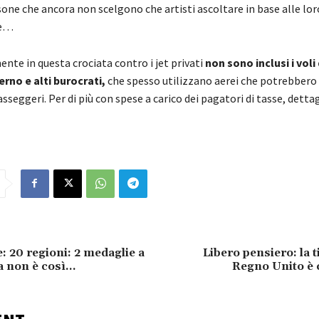
sone che ancora non scelgono che artisti ascoltare in base alle lor
te…
nte in questa crociata contro i jet privati
non sono inclusi i voli 
erno e alti burocrati,
che spesso utilizzano aerei che potrebbero
asseggeri. Per di più con spese a carico dei pagatori di tasse, detta
: 20 regioni: 2 medaglie a
Libero pensiero: la t
a non è così…
Regno Unito è 