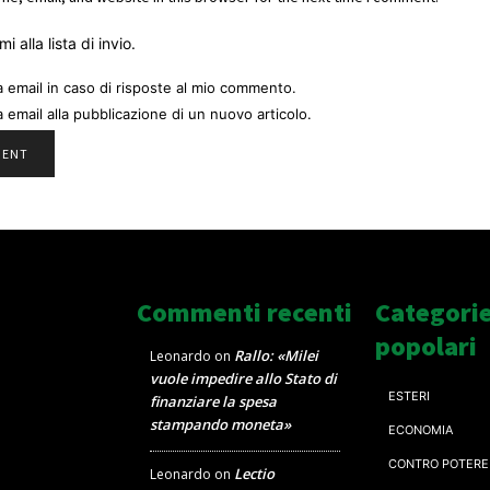
i alla lista di invio.
a email in caso di risposte al mio commento.
a email alla pubblicazione di un nuovo articolo.
Commenti recenti
Categori
popolari
Rallo: «Milei
Leonardo
on
vuole impedire allo Stato di
ESTERI
finanziare la spesa
stampando moneta»
ECONOMIA
CONTRO POTERE
Lectio
Leonardo
on