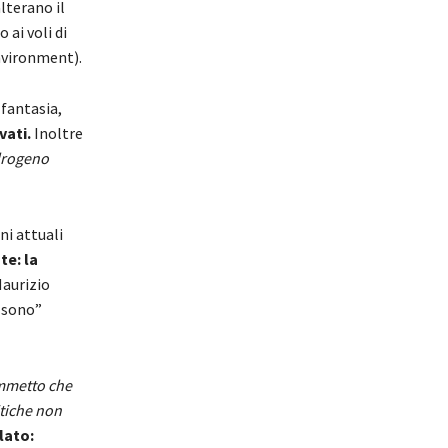
lterano il
ai voli di
vironment).
 fantasia,
vati.
Inoltre
idrogeno
ni attuali
te: la
aurizio
e sono”
metto che
itiche non
lato: