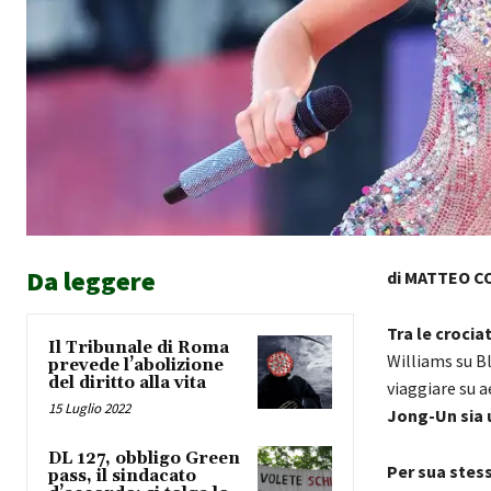
Da leggere
di MATTEO C
Tra le crociat
Il Tribunale di Roma
Williams su B
prevede l’abolizione
del diritto alla vita
viaggiare su a
15 Luglio 2022
Jong-Un sia 
DL 127, obbligo Green
Per sua stess
pass, il sindacato