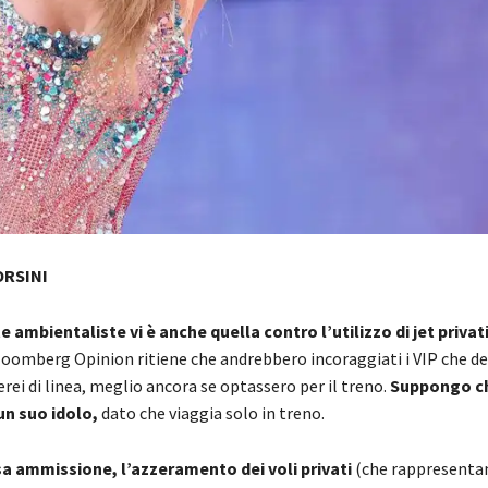
ORSINI
e ambientaliste vi è anche quella contro l’utilizzo di jet privati
loomberg Opinion ritiene che andrebbero incoraggiati i VIP che de
erei di linea, meglio ancora se optassero per il treno.
Suppongo c
un suo idolo,
dato che viaggia solo in treno.
a ammissione, l’azzeramento dei voli privati
(che rappresentano