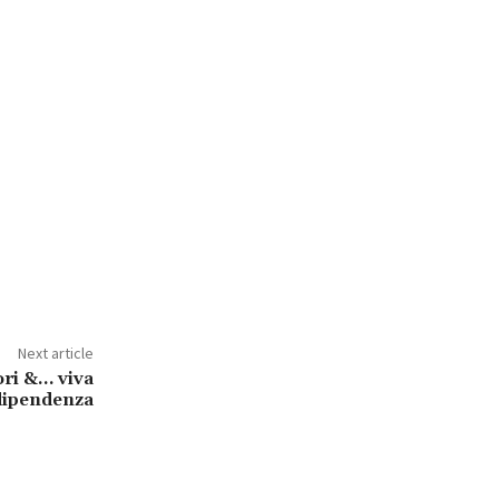
Next article
tori &… viva
ndipendenza