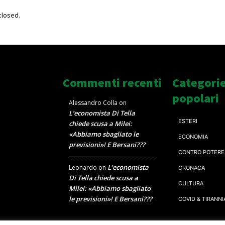
losed.
Commenti recenti
Categori
popolari
Alessandro Colla
on
L’economista Di Tella
ESTERI
chiede scusa a Milei:
«Abbiamo sbagliato le
ECONOMIA
previsioni»! E Bersani???
CONTRO POTERE
L’economista
Leonardo
on
CRONACA
Di Tella chiede scusa a
CULTURA
Milei: «Abbiamo sbagliato
le previsioni»! E Bersani???
COVID & TIRANNI