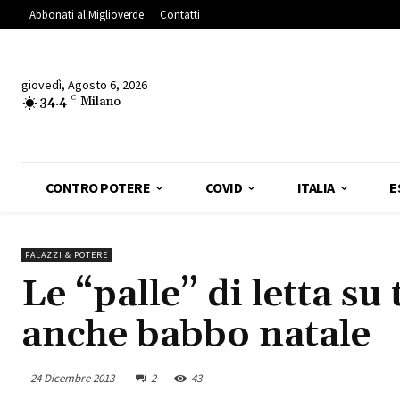
Abbonati al Miglioverde
Contatti
giovedì, Agosto 6, 2026
34.4
C
Milano
CONTRO POTERE
COVID
ITALIA
E
PALAZZI & POTERE
Le “palle” di letta su 
anche babbo natale
24 Dicembre 2013
2
43