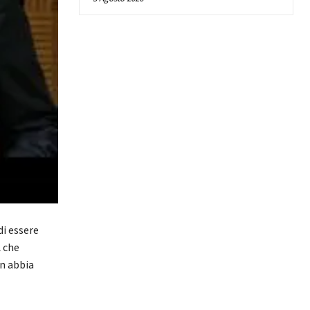
i essere
A che
on abbia