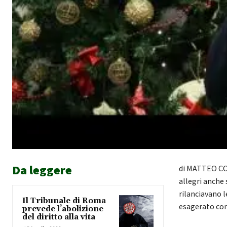
Da leggere
di MATTEO COR
allegri anche 
rilanciavano l
Il Tribunale di Roma
esagerato con
prevede l’abolizione
del diritto alla vita