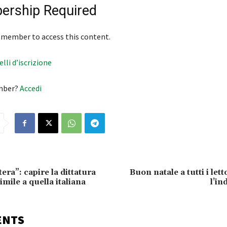
rship Required
 member to access this content.
velli d’iscrizione
mber?
Accedi
tera”: capire la dittatura
Buon natale a tutti i let
imile a quella italiana
l’i
ENTS