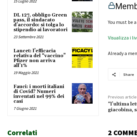
15 Luglio 2022
Membe
DL 127, obbligo Green
pass, il sindacato
You must be a
d’accordo: si tolga lo
stipendio ai lavoratori
23 Settembre 2021
Visualizza i li
Lancet: l’efficacia
Already a me
relativa del “vaccino”
Pfizer non arriva
all’1%
19 Maggio 2021
Share
Fauci: i morti italiani
di Covid? Numeri
inventati nel 99% dei
Previous article
casi
“l’ultima let
7 Giugno 2021
giacobina, s
Correlati
2 COMM