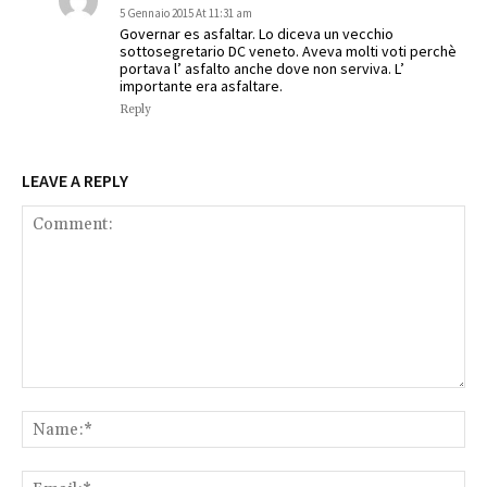
5 Gennaio 2015 At 11:31 am
Governar es asfaltar. Lo diceva un vecchio
sottosegretario DC veneto. Aveva molti voti perchè
portava l’ asfalto anche dove non serviva. L’
importante era asfaltare.
Reply
LEAVE A REPLY
Comment:
Na
Ema