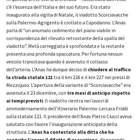
c’è l’essenza dell’Italia e del suo futuro. Era stato
inaugurato alla vigilia di Natale, il viadotto Scorciavacche
sulla Palermo-Agrigento è crollato a Capodanno. L’Anas
parla di “un anomalo cedimento del piano viabile in
corrispondenza del rilevato retrostante della spalla del
viadotto”. Metà carreggiata è sprofondata e la restante
presenta una profonda spaccatura. Per fortuna nessun
veicolo transitava quando è avvenuto il collasso
dell’arteria. L’Anas ha dunque deciso di
chiudere al traffico
la strada statale 121
tra il km 226 e il km 227 nei pressi di
Mezzojuso. L’apertura della variante di “Scorciavacche” era
avvenuta il 23 dicembre, con
tre mesi di anticipo rispetto
ai tempi previsti
. Il viadotto rientra nei lavori di
ammodernamento dell’itinerario Palermo-Lercara Friddi
sulla statale 121. Il presidente dell’Anas Pietro Ciucci aveva
salutato con favore l’inaugurazione anticipata della
struttura. L’
Anas ha contestato alla ditta che ha
eseguito l’opera il difetto di esecuzione
, disponendo