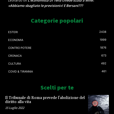
L’economista Di Tella chiede scusa a Milei:
Leonardo
on
«Abbiamo sbagliato le previsioni»! E Bersani???
Categorie popolari
2438
ESTERI
1999
ECONOMIA
1876
CONTRO POTERE
673
CRONACA
492
CULTURA
461
COVID & TIRANNIA
Scelti per te
Il Tribunale di Roma prevede l’abolizione del
diritto alla vita
15 Luglio 2022