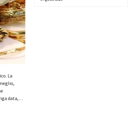
co. La
 meglio,
me
lunga data,…