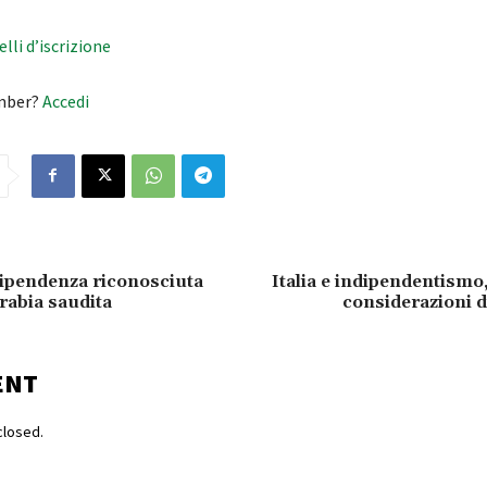
velli d’iscrizione
mber?
Accedi
ipendenza riconosciuta
Italia e indipendentismo,
rabia saudita
considerazioni d
ENT
losed.