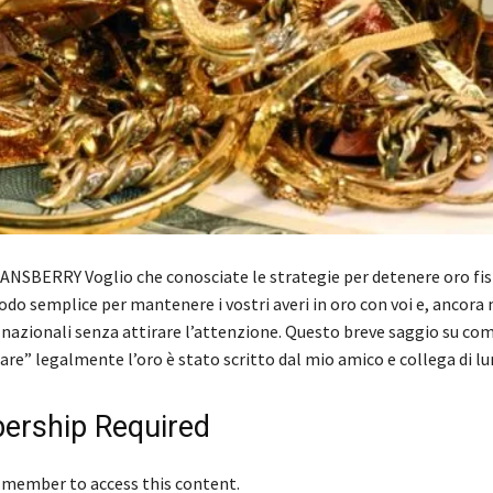
NSBERRY Voglio che conosciate le strategie per detenere oro fisi
do semplice per mantenere i vostri averi in oro con voi e, ancora
i nazionali senza attirare l’attenzione. Questo breve saggio su co
re” legalmente l’oro è stato scritto dal mio amico e collega di 
rship Required
 member to access this content.