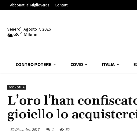
Abbonati al Miglioverde
Contatti
venerdì, Agosto 7, 2026
28
C
Milano
CONTRO POTERE
COVID
ITALIA
E
ECONOMIA
L’oro l’han confiscat
gioiello lo acquistere
30 Dicembre 2017
1
50