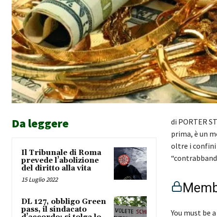
Da leggere
di PORTER STA
prima, è un mo
oltre i confin
Il Tribunale di Roma
“contrabbanda
prevede l’abolizione
del diritto alla vita
15 Luglio 2022
Membe
DL 127, obbligo Green
pass, il sindacato
You must be a