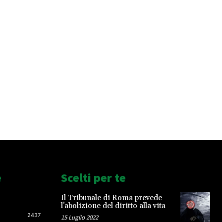
e
Scelti per te
Il Tribunale di Roma prevede
l’abolizione del diritto alla vita
2437
15 Luglio 2022