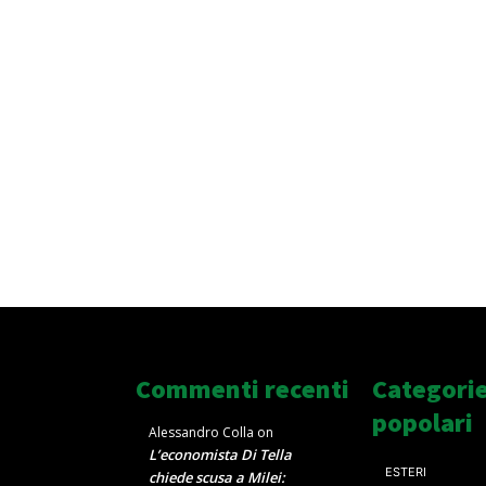
Commenti recenti
Categori
popolari
Alessandro Colla
on
L’economista Di Tella
ESTERI
chiede scusa a Milei: