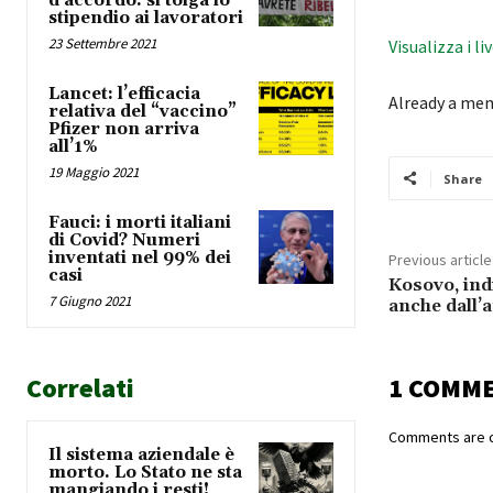
d’accordo: si tolga lo
stipendio ai lavoratori
23 Settembre 2021
Visualizza i li
Lancet: l’efficacia
Already a me
relativa del “vaccino”
Pfizer non arriva
all’1%
19 Maggio 2021
Share
Fauci: i morti italiani
di Covid? Numeri
inventati nel 99% dei
Previous article
casi
Kosovo, ind
7 Giugno 2021
anche dall’a
Correlati
1 COMM
Comments are c
Il sistema aziendale è
morto. Lo Stato ne sta
mangiando i resti!