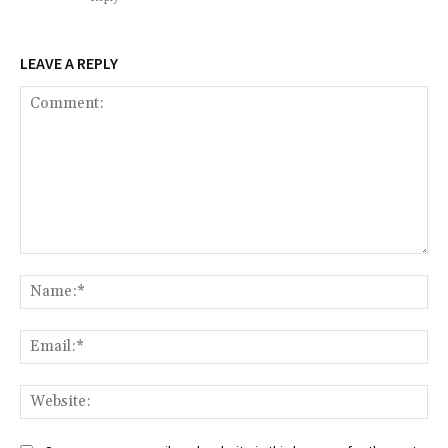
LEAVE A REPLY
Comment:
Na
Ema
Web