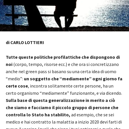
di CARLO LOTTIERI
Tutte queste politiche profilattiche che dispongono di
noi
(corpo, tempo, risorse ecc.) e che ora si concretizzano
anche nel green pass si basano su una certa idea di uomo
“medio”:
un soggetto che “mediamente” ogni giorno fa
certe cose
, incontra solitamente certe persone, ha un
certo organismo “mediamente” funzionante, e via dicendo.
Sulla base di questa generalizzazione in merito a ciò
che siamo e facciamo il piccolo gruppo di persone che
controlla lo Stato ha stabilito,
ad esempio, che se sei
medico e hai contratto la malattia a inizio 2020 devi farti di
nuovo il vaccino (quali che siano i tuoi anticorpi e quale che